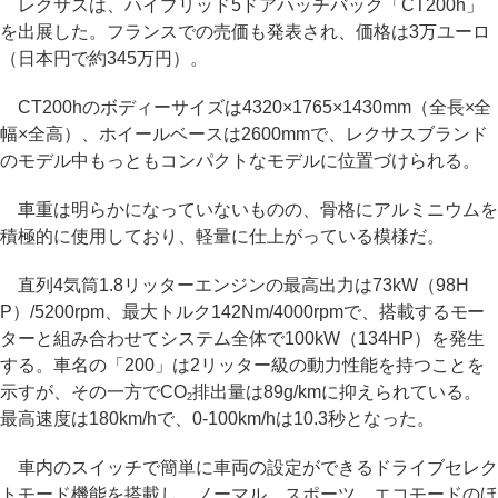
レクサスは、ハイブリッド5ドアハッチバック「CT200h」
を出展した。フランスでの売価も発表され、価格は3万ユーロ
（日本円で約345万円）。
CT200hのボディーサイズは4320×1765×1430mm（全長×全
幅×全高）、ホイールベースは2600mmで、レクサスブランド
のモデル中もっともコンパクトなモデルに位置づけられる。
車重は明らかになっていないものの、骨格にアルミニウムを
積極的に使用しており、軽量に仕上がっている模様だ。
直列4気筒1.8リッターエンジンの最高出力は73kW（98H
P）/5200rpm、最大トルク142Nm/4000rpmで、搭載するモー
ターと組み合わせてシステム全体で100kW（134HP）を発生
する。車名の「200」は2リッター級の動力性能を持つことを
示すが、その一方でCO
排出量は89g/kmに抑えられている。
2
最高速度は180km/hで、0-100km/hは10.3秒となった。
車内のスイッチで簡単に車両の設定ができるドライブセレク
トモード機能を搭載し、ノーマル、スポーツ、エコモードのほ