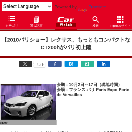
Powered by
Translate
Car Watch
イベント
パリモーターショー
2010
カテゴリ
過去記事
検索
Impressサイト
【2010パリショー】レクサス、もっともコンパクトな
CT200hがパリ初上陸
リスト
会期：10月2日～17日（現地時間）
会場：フランス パリ Paris Expo Porte
de Versailles
CT200h