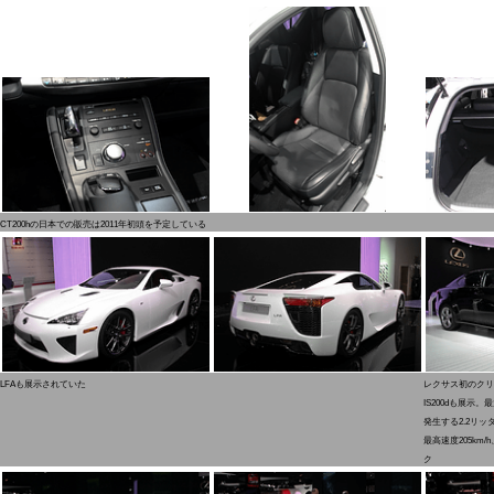
CT200hの日本での販売は2011年初頭を予定している
LFAも展示されていた
レクサス初のクリ
IS200dも展示。
発生する2.2リ
最高速度205km/h
ク