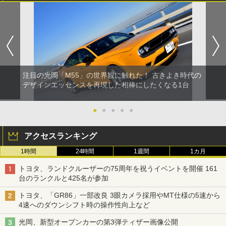
注目の光岡「M55」の世界観に触れた！ 古きよき時代の
デザインエッセンスを再現した相棒にしたくなる1台
●
●
●
●
●
アクセスランキング
1時間
24時間
1週間
1カ月
トヨタ、ランドクルーザーの75周年を祝うイベントを開催 161
台のランクルと425名が参加
トヨタ、「GR86」一部改良 3眼カメラ採用やMT仕様の5速から
4速へのダウンシフト時の操作性向上など
光岡、新型オープンカーの第3弾ティザー画像公開