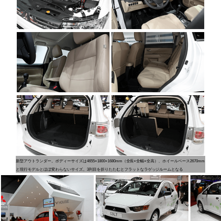
新型アウトランダー。ボディーサイズは4655×1800×1680mm（全長×全幅×全高）、ホイールベース2670mm
と現行モデルとほぼ変わらないサイズ。3列目を折りたたむとフラットなラゲッジルームとなる