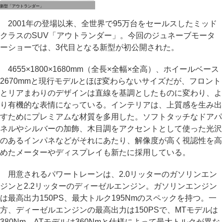
新型「アウトランダー」
2001年の登場以来、全世界で95万台をセールスしたミッド
クラスのSUV「アウトランダー」。今回のジュネーブモータ
ーショーでは、3代目となる新型が初公開された。
4655×1800×1680mm（全長×全幅×全高）、ホイールベース
2670mmと現行モデルとほぼ変わらないサイズだが、フロント
とリアまわりのデザインは直線を基調としたものに変わり、よ
り有機的な表情になっている。インテリアは、上質感を生み出
すためにプレミアムな材質を多用した。ソフトタッチなドアパ
ネルやシルバーの加飾、木目調をアクセントとして使った光沢
のあるインパネなどがそれにあたり、解像度が高く視認性を高
めたメーターやディスプレイも新たに採用している。
用意されるパワートレーンは、2.0リッターのガソリンエン
ジンと2.2リッターのディーゼルエンジン。ガソリンエンジン
は最高出力150PS、最大トルク195Nmのスペックを持つ。一
方、ディーゼルエンジンの最高出力は150PSで、MTモデルは
380Nm、ATモデルは360Nmと仕様によって最大トルクが異な