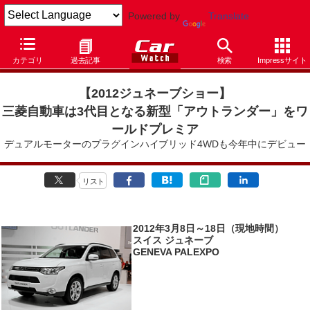
Powered by
Translate
Car Watch
イベント
ジュネーブショー
2012
カテゴリ
過去記事
検索
Impressサイト
【2012ジュネーブショー
】
三菱自動車は3代目となる新型「アウトランダー」をワ
ールドプレミア
デュアルモーターのプラグインハイブリッド4WDも今年中にデビュー
リスト
2012年3月8日～18日（現地時間）
スイス ジュネーブ
GENEVA PALEXPO