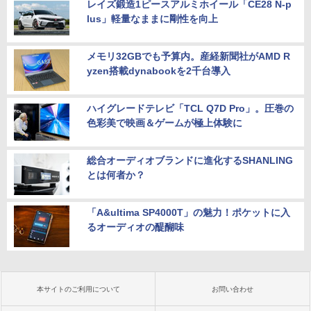
レイズ鍛造1ピースアルミホイール「CE28 N-p
lus」軽量なままに剛性を向上
メモリ32GBでも予算内。産経新聞社がAMD R
yzen搭載dynabookを2千台導入
ハイグレードテレビ「TCL Q7D Pro」。圧巻の
色彩美で映画＆ゲームが極上体験に
総合オーディオブランドに進化するSHANLING
とは何者か？
「A&ultima SP4000T」の魅力！ポケットに入
るオーディオの醍醐味
本サイトのご利用について
お問い合わせ