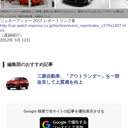
i-MiEVのバッテリーを蓄電池として家電に使用するス
欧州モデルのコルト。国内のモデルとはフロントデザインが異なる
マートハウスの「MiEV HOUSE」も展示していた
ジュネーブショー 2012 レポートリンク集
http://car.watch.impress.co.jp/backno/event_repo/index_c270s1407.ht
ml
（真鍋裕行）
2012年 3月 12日
編集部のおすすめ記事
三菱自動車、「アウトランダー」を一部
改良して上質感を向上
Google 検索で当サイトの記事を優先表示させる