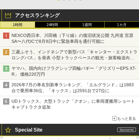
アクセスランキング
1時間
24時間
1週間
1カ月
NEXCO西日本、川田橋（下り線）の復旧状況公開 九州道 宮原
SA〜八代ICで8月9日中に緊急車両を通行可能に
三菱ふそう、インドネシアで新型バス「キャンター・エクストラ
ロングバス」を発表 小型トラックベースの観光・旅客輸送向け
バス
ヤマハ、国内向けフラグシップ四輪バギー「グリズリーEPS XT-
R」 価格220万円
2026年7月の車名別新車ランキング、「エルグランド」は1883
台で乗用車36位、「キックス」は2591台で27位に
UDトラックス、大型トラック「クオン」に車両運搬用ショート
キャブトラクタ追加
もっと見る
Special Site