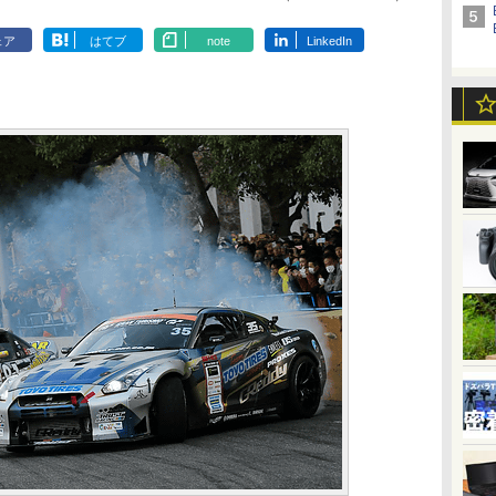
ェア
はてブ
note
LinkedIn