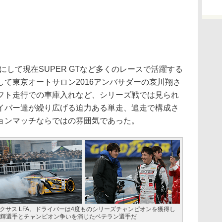
して現在SUPER GTなど多くのレースで活躍する
て東京オートサロン2016アンバサダーの哀川翔さ
フト走行での車庫入れなど、シリーズ戦では見られ
イバー達が繰り広げる迫力ある単走、追走で構成さ
ョンマッチならではの雰囲気であった。
レクサス LFA。ドライバーは4度ものシリーズチャンピオンを獲得し
信輝選手とチャンピオン争いを演じたベテラン選手だ