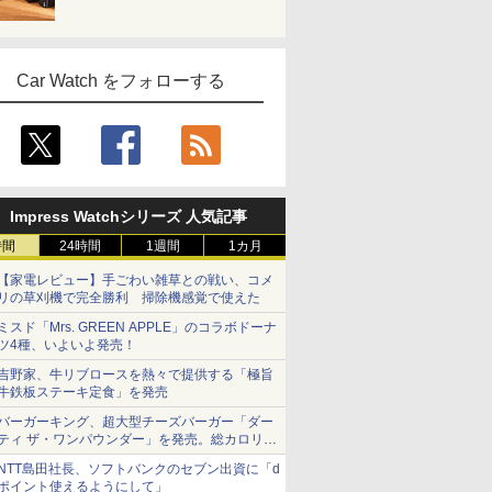
Car Watch をフォローする
Impress Watchシリーズ 人気記事
時間
24時間
1週間
1カ月
【家電レビュー】手ごわい雑草との戦い、コメ
リの草刈機で完全勝利 掃除機感覚で使えた
ミスド「Mrs. GREEN APPLE」のコラボドーナ
ツ4種、いよいよ発売！
吉野家、牛リブロースを熱々で提供する「極旨
牛鉄板ステーキ定食」を発売
バーガーキング、超大型チーズバーガー「ダー
ティ ザ・ワンパウンダー」を発売。総カロリー
約1656kcal、総重量約527g！
NTT島田社長、ソフトバンクのセブン出資に「d
ポイント使えるようにして」