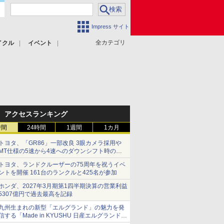
Impress サイト
全カテゴリ
イクル
イベント
アクセスランキング
時間
24時間
1週間
1カ月
トヨタ、「GR86」一部改良 3眼カメラ採用や
MT仕様の5速から4速へのダウンシフト時の操
作性向上など
トヨタ、ランドクルーザーの75周年を祝うイベ
ントを開催 161台のランクルと425名が参加
ホンダ、2027年3月期第1四半期決算の営業利益
5307億円で過去最高を記録
九州生まれの新型「エルグランド」の魅力を発
信する「Made in KYUSHU 日産エルグランドデ
ー」8月14日開催