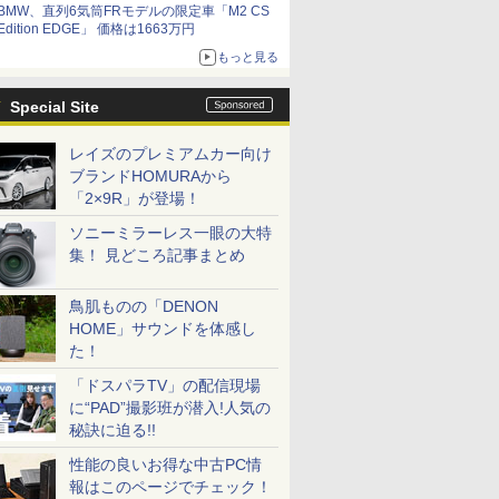
BMW、直列6気筒FRモデルの限定車「M2 CS
Edition EDGE」 価格は1663万円
もっと見る
Special Site
レイズのプレミアムカー向け
ブランドHOMURAから
「2×9R」が登場！
ソニーミラーレス一眼の大特
集！ 見どころ記事まとめ
鳥肌ものの「DENON
HOME」サウンドを体感し
た！
「ドスパラTV」の配信現場
に“PAD”撮影班が潜入!人気の
秘訣に迫る!!
性能の良いお得な中古PC情
報はこのページでチェック！