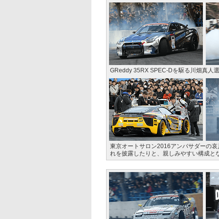
GReddy 35RX SPEC-Dを駆る
東京オートサロン2016アンバサダーの
れを披露したりと、親しみやすい構成と