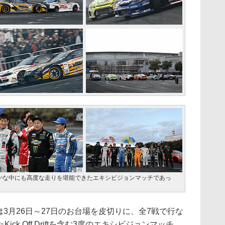
かな中にも高度な走りを堪能できたエキシビジョンマッチであっ
Xは3月26日～27日のお台場を皮切りに、全7戦で行な
ck Off Driftを含む3度のエキシビジョンマッチ、