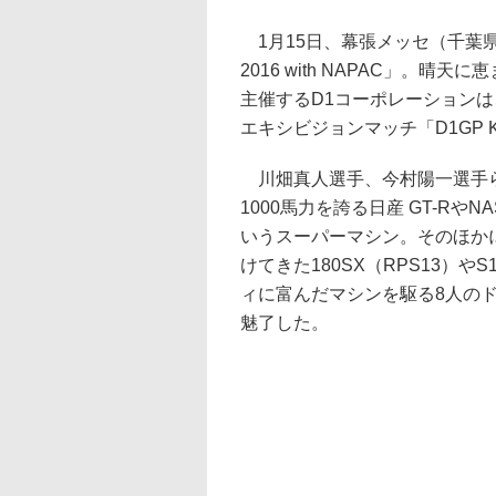
1月15日、幕張メッセ（千葉
2016 with NAPAC」。晴天に
主催するD1コーポレーション
エキシビジョンマッチ「D1GP Kick
川畑真人選手、今村陽一選手ら
1000馬力を誇る日産 GT-Rや
いうスーパーマシン。そのほか
けてきた180SX（RPS13）
ィに富んだマシンを駆る8人の
魅了した。