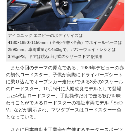
アイコニック エスピーのボディサイズは
4180×1850×1150mm（全長×全幅×全高）でホイールベースは
2590mm。車両重量が1450kgで、パワーウェイトレシオは
3.9kg/PS。ドアは跳ね上げ式のシザースドアを採用
また今回のテーマの原点である、1989年デビューの赤
の初代ロードスター、子供が実際にドライバーズシート
に乗り込んでオープンカー走行ができる3分の2スケール
のロードスター、10月5日に大幅改良モデルとして登場
した4代目ロードスター、手動操作だけで走る歓びを味
わうことができるロードスターの福祉車両モデル「SeD
V」などが展示され、マツダブースはロードスター一色
となっている。
さらに日本自動車工業会が主催するモータースポーツ