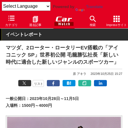
Powered by
Translate
Car Watch
イベント
ジャパンモビリティショー
2023
カテゴリ
過去記事
検索
Impressサイト
イベントレポート
マツダ、2ローター・ロータリーEV搭載の「アイ
コニック SP」世界初公開 毛籠勝弘社長「新しい
時代に適合した新しいジャンルのスポーツカー」
原 アキラ
2023年10月25日 15:27
リスト
一般公開日：2023年10月28日～11月5日
入場料：1500円～4000円