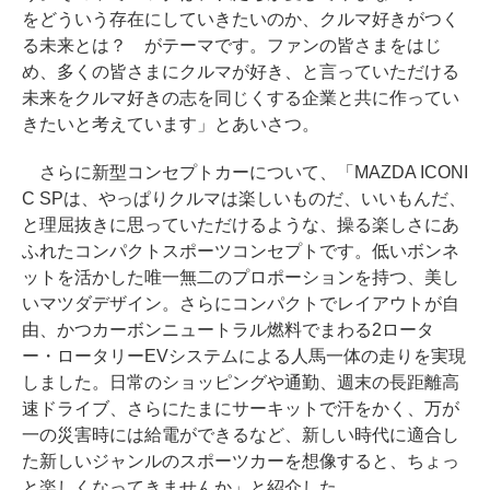
をどういう存在にしていきたいのか、クルマ好きがつく
る未来とは？ がテーマです。ファンの皆さまをはじ
め、多くの皆さまにクルマが好き、と言っていただける
未来をクルマ好きの志を同じくする企業と共に作ってい
きたいと考えています」とあいさつ。
さらに新型コンセプトカーについて、「MAZDA ICONI
C SPは、やっぱりクルマは楽しいものだ、いいもんだ、
と理屈抜きに思っていただけるような、操る楽しさにあ
ふれたコンパクトスポーツコンセプトです。低いボンネ
ットを活かした唯一無二のプロポーションを持つ、美し
いマツダデザイン。さらにコンパクトでレイアウトが自
由、かつカーボンニュートラル燃料でまわる2ロータ
ー・ロータリーEVシステムによる人馬一体の走りを実現
しました。日常のショッピングや通勤、週末の長距離高
速ドライブ、さらにたまにサーキットで汗をかく、万が
一の災害時には給電ができるなど、新しい時代に適合し
た新しいジャンルのスポーツカーを想像すると、ちょっ
と楽しくなってきませんか」と紹介した。