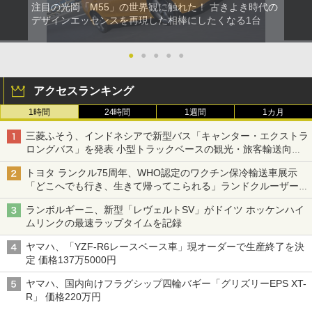
注目の光岡「M55」の世界観に触れた！ 古きよき時代の
デザインエッセンスを再現した相棒にしたくなる1台
●
●
●
●
●
アクセスランキング
1時間
24時間
1週間
1カ月
三菱ふそう、インドネシアで新型バス「キャンター・エクストラ
ロングバス」を発表 小型トラックベースの観光・旅客輸送向け
バス
トヨタ ランクル75周年、WHO認定のワクチン保冷輸送車展示
「どこへでも行き、生きて帰ってこられる」ランドクルーザーで
命をつなぐ
ランボルギーニ、新型「レヴェルトSV」がドイツ ホッケンハイ
ムリンクの最速ラップタイムを記録
ヤマハ、「YZF-R6レースベース車」現オーダーで生産終了を決
定 価格137万5000円
ヤマハ、国内向けフラグシップ四輪バギー「グリズリーEPS XT-
R」 価格220万円