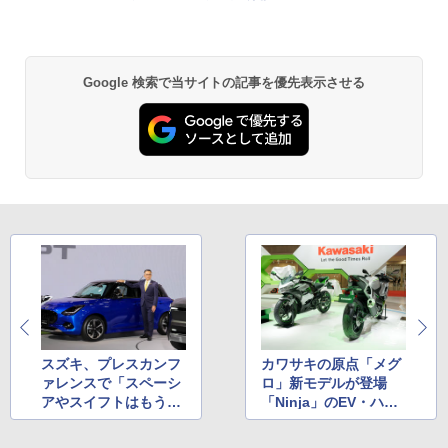
Google 検索で当サイトの記事を優先表示させる
スズキ、プレスカンフ
カワサキの原点「メグ
ァレンスで「スペーシ
ロ」新モデルが登場
アやスイフトはもう少
「Ninja」のEV・ハイ
しでお届けできると思
ブリッド二輪は日本初
います」と鈴木俊宏社
公開