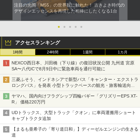
注目の光岡「M55」の世界観に触れた！ 古きよき時代の
デザインエッセンスを再現した相棒にしたくなる1台
●
●
●
●
●
アクセスランキング
1時間
24時間
1週間
1カ月
NEXCO西日本、川田橋（下り線）の復旧状況公開 九州道 宮原
SA〜八代ICで8月9日中に緊急車両を通行可能に
三菱ふそう、インドネシアで新型バス「キャンター・エクストラ
ロングバス」を発表 小型トラックベースの観光・旅客輸送向け
バス
ヤマハ、国内向けフラグシップ四輪バギー「グリズリーEPS XT-
R」 価格220万円
UDトラックス、大型トラック「クオン」に車両運搬用ショート
キャブトラクタ追加
【まるも亜希子の「寄り道日和」】ディーゼルエンジンの生きる
道