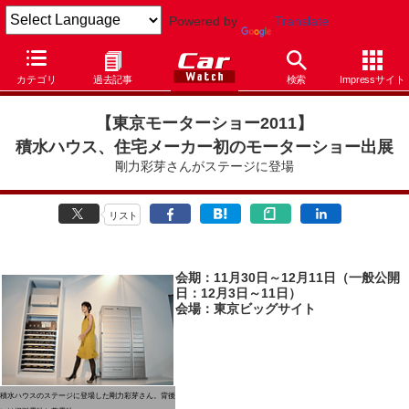
Powered by
Translate
Car Watch
イベント
東京モーターショー
2011
カテゴリ
過去記事
検索
Impressサイト
【東京モーターショー2011
】
積水ハウス、住宅メーカー初のモーターショー出展
剛力彩芽さんがステージに登場
リスト
会期：11月30日～12月11日（一般公開
日：12月3日～11日）
会場：東京ビッグサイト
積水ハウスのステージに登場した剛力彩芽さん。背後