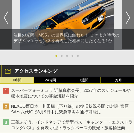
注目の光岡「M55」の世界観に触れた！ 古きよき時代の
デザインエッセンスを再現した相棒にしたくなる1台
●
●
●
●
●
アクセスランキング
1時間
24時間
1週間
1カ月
スーパーフォーミュラ 近藤真彦会長、2027年のスケジュールや
熊本地震についての募金活動を紹介
NEXCO西日本、川田橋（下り線）の復旧状況公開 九州道 宮原
SA〜八代ICで8月9日中に緊急車両を通行可能に
三菱ふそう、インドネシアで新型バス「キャンター・エクストラ
ロングバス」を発表 小型トラックベースの観光・旅客輸送向け
バス