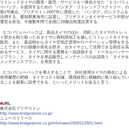
リトレッドタイヤの製造・販売・サービスを一体化させた「エコバリュ
ーパック」を提供するための「バンダグ・リトレッドファクトリー」の
第1号拠点。ブリヂストン2007年に買収した「バンダグ」のシステムを
活用する。愛知県東海市に設置し、ブリヂストンタイヤサービス中部が
運営を担当。今後数年間で全国に20拠点程度設置する。
エコバリューパックは、新品タイヤのほか、消耗したタイヤのトレッ
ド部分を削り取った台タイヤに再利用加工を施したリトレッドタイヤを
販売。また、新品時からタイヤ空気圧管理やローテーション管理をする
ことでタイヤの損傷や劣化を防ぎ、台タイヤとして活用できる割合を高
めるサービス。タイヤに関する業務を一括請負する「トータルパッケー
ジプラン」と、タイヤを単品販売しメンテナンスのみ請負う「タイヤ＆
メンテナンスプラン」を用意する。
エコバリューパックを導入することで、自社使用タイヤの再生による
使用履歴の把握、タイヤコスト削減、環境経営に積極的に取り組んでい
ることを顧客に訴求できる、といったメリットがあると言う。
■
URL
株式会社ブリヂストン
http://www.bridgestone.co.jp/
ニュースリリース
http://www.bridgestone.co.jp/info/news/2008112801.html