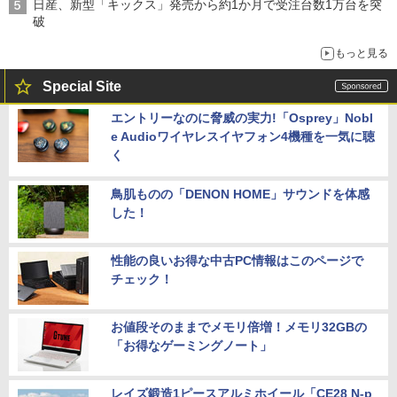
日産、新型「キックス」発売から約1か月で受注台数1万台を突
破
もっと見る
Special Site
エントリーなのに脅威の実力!「Osprey」Nobl
e Audioワイヤレスイヤフォン4機種を一気に聴
く
鳥肌ものの「DENON HOME」サウンドを体感
した！
性能の良いお得な中古PC情報はこのページで
チェック！
お値段そのままでメモリ倍増！メモリ32GBの
「お得なゲーミングノート」
レイズ鍛造1ピースアルミホイール「CE28 N-p