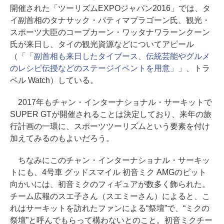
開催された「ツーリズムEXPOジャパン2016」では、タ
イ副首相のタナサック・パティマプラゴーン氏、観光・
スポーツ大臣のコープカーン・ワッタナワラーンクーン
氏が来日し、タイの観光資源などについてアピール
（「
「副首相も来日したタイブース、伝統芸能やグルメ
のレシピ伝授などのステージイベントを用意」
」、トラ
ベル Watch）している。
2017年もチャン・インターナショナル・サーキットで
SUPER GTが開催されることは決定しており、来年の旅
行計画の一環に、スポーツツーリズムという要素を付け
加えてみるのもよいだろう。
ちなみにこのチャン・インターナショナル・サーキッ
トにも、4号車 グッドスマイル 初音ミク AMGのピット
向かいには、初音ミクのフィギュアが数多く飾られた。
チーム広報のスエ子さん（スエミーさん）によると、こ
れはサーキットを訪れたファンによる“祭壇”で、“ミクの
祭壇”と呼んでもらって構わないとのこと。初音ミクチー