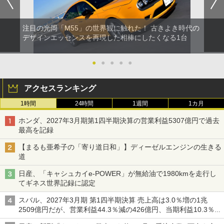
注目の光岡「M55」の世界観に触れた！ 古きよき時代の
デザインエッセンスを再現した相棒にしたくなる1台
●
●
●
●
●
アクセスランキング
1時間
24時間
1週間
1カ月
ホンダ、2027年3月期第1四半期決算の営業利益5307億円で過去
最高を記録
【まるも亜希子の「寄り道日和」】ディーゼルエンジンの生きる
道
日産、「キャシュカイe-POWER」が無給油で1980kmを走行し
てギネス世界記録に認定
スバル、2027年3月期 第1四半期決算 売上高は3.0％増の1兆
2509億円だが、営業利益44.3％減の426億円、当期利益10.3％減
の492億円で増収減益