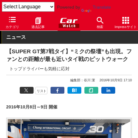
Powered by
Translate
Car Watch
モータースポーツ
SUPER GT
カテゴリ
過去記事
検索
Impressサイト
ニュース
【SUPER GT第7戦タイ】“ミクの祭壇”も出現。フ
ァンとの距離が最も近いタイ戦のピットウォーク
トップドライバーも気軽に応対
編集部：谷川 潔
2016年10月9日 17:10
リスト
2016年10月8日～9日 開催