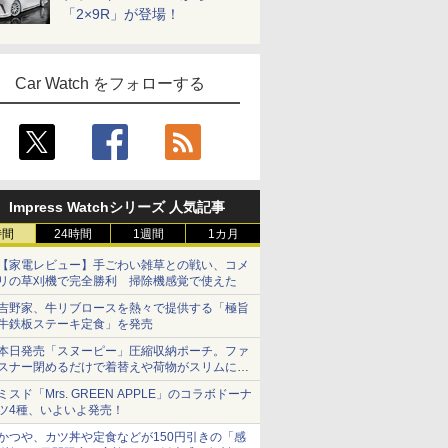
「2×9R」が登場！
Car Watch をフォローする
Impress Watchシリーズ 人気記事
時間
24時間
1週間
1カ月
【家電レビュー】手ごわい雑草との戦い、コメ
リの草刈機で完全勝利 掃除機感覚で使えた
吉野家、牛リブロースを熱々で提供する「極旨
牛鉄板ステーキ定食」を発売
本日発売「スヌーピー」圧縮収納ポーチ。ファ
スナー閉めるだけで着替えや荷物がスリムにま
とまる
ミスド「Mrs. GREEN APPLE」のコラボドーナ
ツ4種、いよいよ発売！
かつや、カツ丼や定食などが150円引きの「感