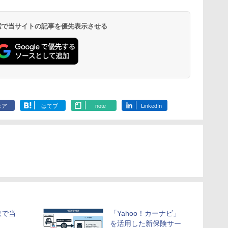
 検索で当サイトの記事を優先表示させる
ェア
はてブ
note
LinkedIn
数で当
「Yahoo！カーナビ」
を活用した新保険サー