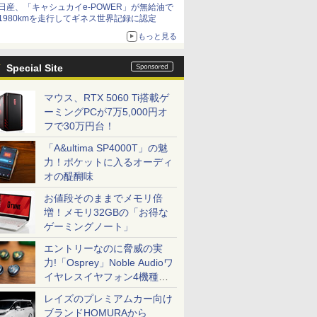
日産、「キャシュカイe-POWER」が無給油で
1980kmを走行してギネス世界記録に認定
もっと見る
Special Site
マウス、RTX 5060 Ti搭載ゲ
ーミングPCが7万5,000円オ
フで30万円台！
「A&ultima SP4000T」の魅
力！ポケットに入るオーディ
オの醍醐味
お値段そのままでメモリ倍
増！メモリ32GBの「お得な
ゲーミングノート」
エントリーなのに脅威の実
力!「Osprey」Noble Audioワ
イヤレスイヤフォン4機種を
一気に聴く
レイズのプレミアムカー向け
ブランドHOMURAから