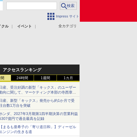
Impress サイト
全カテゴリ
イクル
イベント
アクセスランキング
時間
24時間
1週間
1カ月
日産、受注好調の新型「キックス」のユーザー
動向に関して、マーケティング本部の寺西章氏
が解説
日産、新型「キックス」発売から約1か月で受
注台数1万台を突破
ホンダ、2027年3月期第1四半期決算の営業利益
5307億円で過去最高を記録
【まるも亜希子の「寄り道日和」】ディーゼル
エンジンの生きる道