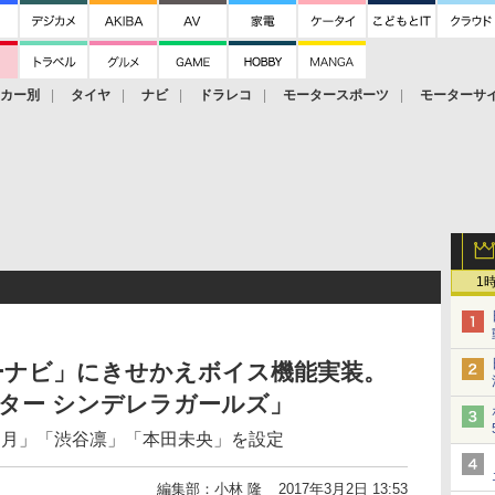
ーカー別
タイヤ
ナビ
ドラレコ
モータースポーツ
モーターサ
1
カーナビ」にきせかえボイス機能実装。
ター シンデレラガールズ」
村卯月」「渋谷凛」「本田未央」を設定
編集部：小林 隆
2017年3月2日 13:53