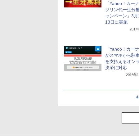
「Yahoo！カー
ソリン代一生分
ャンペーン」3月
13日に実施
201
「Yahoo！カー
がスマホから駐
を支払えるオン
決済に対応
2016年