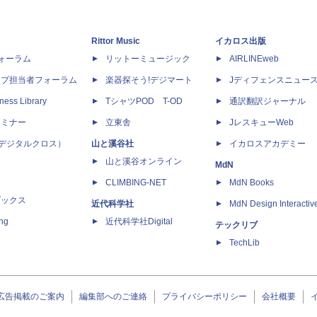
Rittor Music
イカロス出版
dフォーラム
リットーミュージック
AIRLINEweb
ップ担当者フォーラム
楽器探そう!デジマート
Jディフェンスニュー
ness Library
TシャツPOD T-OD
通訳翻訳ジャーナル
セミナー
立東舎
JレスキューWeb
 X（デジタルクロス）
山と溪谷社
イカロスアカデミー
山と溪谷オンライン
MdN
CLIMBING-NET
MdN Books
ブックス
近代科学社
MdN Design Interactiv
ing
近代科学社Digital
テックリブ
TechLib
広告掲載のご案内
編集部へのご連絡
プライバシーポリシー
会社概要