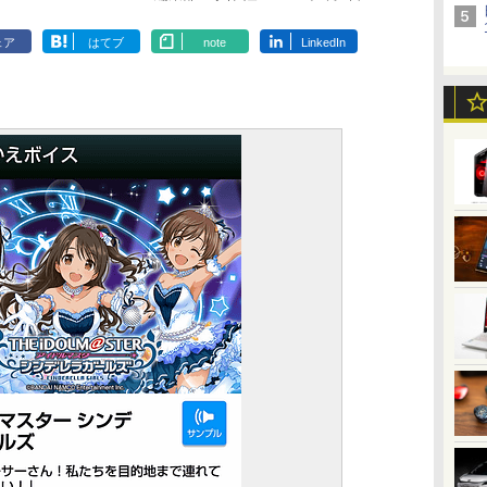
ェア
はてブ
note
LinkedIn