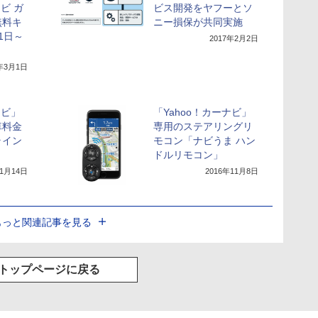
ナビ ガ
ビス開発をヤフーとソ
無料キ
ニー損保が共同実施
1日～
2017年2月2日
7年3月1日
ナビ」
「Yahoo！カーナビ」
車料金
専用のステアリングリ
ライン
モコン「ナビうま ハン
ドルリモコン」
11月14日
2016年11月8日
もっと関連記事を見る
トップページに戻る