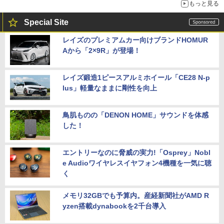
もっと見る
Special Site
レイズのプレミアムカー向けブランドHOMUR
Aから「2×9R」が登場！
レイズ鍛造1ピースアルミホイール「CE28 N-p
lus」軽量なままに剛性を向上
鳥肌ものの「DENON HOME」サウンドを体感
した！
エントリーなのに脅威の実力!「Osprey」Nobl
e Audioワイヤレスイヤフォン4機種を一気に聴
く
メモリ32GBでも予算内。産経新聞社がAMD R
yzen搭載dynabookを2千台導入