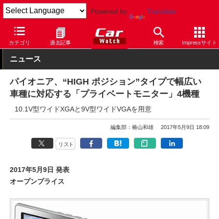
Powered by
Translate
Car Watch
ナビ
パイオニア
その他
カテゴリ
過去記事
検索
Impressサイト
ニュース
パイオニア、“HIGH ポジション”タイプで幅広い
車種に対応する「プライベートモニター」4機種
10.1V型ワイドXGAと9V型ワイドVGAを用意
編集部：椿山和雄
2017年5月9日 18:09
リスト
2017年5月9日 発表
オープンプライス