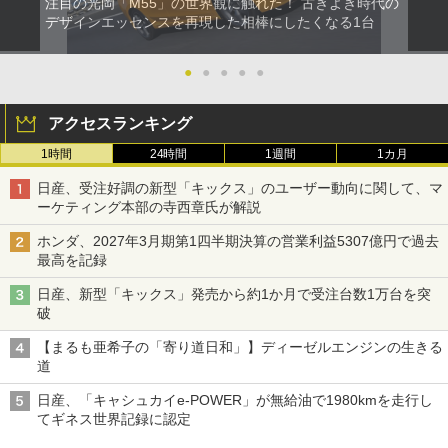
注目の光岡「M55」の世界観に触れた！ 古きよき時代の
デザインエッセンスを再現した相棒にしたくなる1台
●
●
●
●
●
アクセスランキング
1時間
24時間
1週間
1カ月
日産、受注好調の新型「キックス」のユーザー動向に関して、マ
ーケティング本部の寺西章氏が解説
ホンダ、2027年3月期第1四半期決算の営業利益5307億円で過去
最高を記録
日産、新型「キックス」発売から約1か月で受注台数1万台を突
破
【まるも亜希子の「寄り道日和」】ディーゼルエンジンの生きる
道
日産、「キャシュカイe-POWER」が無給油で1980kmを走行し
てギネス世界記録に認定