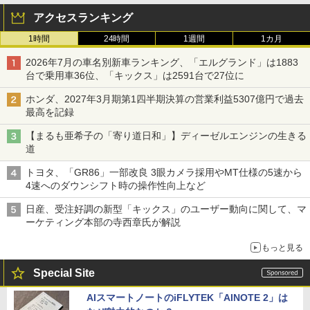
アクセスランキング
1時間
24時間
1週間
1カ月
2026年7月の車名別新車ランキング、「エルグランド」は1883
台で乗用車36位、「キックス」は2591台で27位に
ホンダ、2027年3月期第1四半期決算の営業利益5307億円で過去
最高を記録
【まるも亜希子の「寄り道日和」】ディーゼルエンジンの生きる
道
トヨタ、「GR86」一部改良 3眼カメラ採用やMT仕様の5速から
4速へのダウンシフト時の操作性向上など
日産、受注好調の新型「キックス」のユーザー動向に関して、マ
ーケティング本部の寺西章氏が解説
もっと見る
Special Site
AIスマートノートのiFLYTEK「AINOTE 2」は