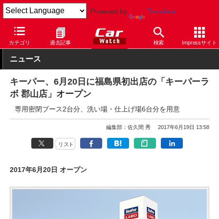
Powered by
Translate
Car Watch
技術
その他
カテゴリ
過去記事
検索
Impressサイト
ニュース
キーパー、6月20日に福島県初出店の「キーパーラ
ボ 郡山店」オープン
専用密閉ブース2台分、洗い場・仕上げ場6台分を用意
編集部：佐久間 秀
2017年6月19日 13:58
リスト
2017年6月20日 オープン