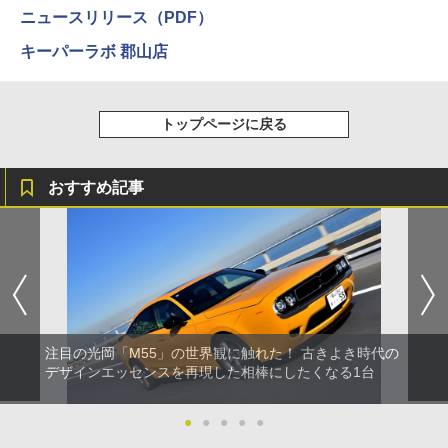
ニュースリリース（PDF）
キーパーラボ 郡山店
トップページに戻る
おすすめ記事
注目の光岡「M55」の世界観に触れた！ 古きよき時代の
デザインエッセンスを再現した相棒にしたくなる1台
●
●
●
●
●