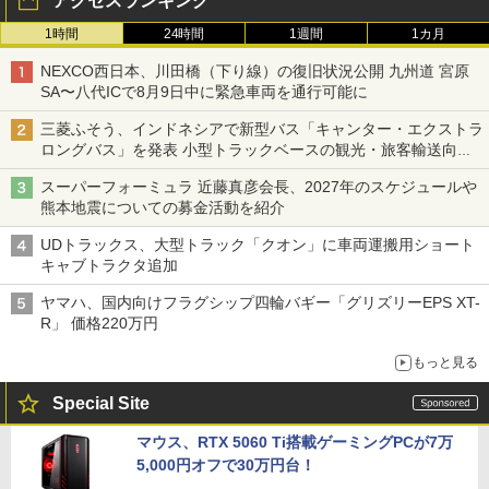
アクセスランキング
1時間
24時間
1週間
1カ月
NEXCO西日本、川田橋（下り線）の復旧状況公開 九州道 宮原
SA〜八代ICで8月9日中に緊急車両を通行可能に
三菱ふそう、インドネシアで新型バス「キャンター・エクストラ
ロングバス」を発表 小型トラックベースの観光・旅客輸送向け
バス
スーパーフォーミュラ 近藤真彦会長、2027年のスケジュールや
熊本地震についての募金活動を紹介
UDトラックス、大型トラック「クオン」に車両運搬用ショート
キャブトラクタ追加
ヤマハ、国内向けフラグシップ四輪バギー「グリズリーEPS XT-
R」 価格220万円
もっと見る
Special Site
マウス、RTX 5060 Ti搭載ゲーミングPCが7万
5,000円オフで30万円台！