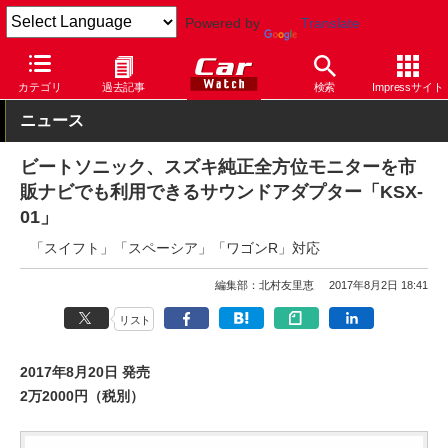
Powered by
Translate
Car Watch
パーツ
カー用品
その他
カテゴリ
過去記事
検索
Impressサイト
ニュース
ビートソニック、スズキ純正全方位モニターを市
販ナビでも利用できるサウンドアダプター「KSX-
01」
「スイフト」「スペーシア」「ワゴンR」対応
編集部：北村友里恵
2017年8月2日 18:41
リスト
2017年8月20日 発売
2万2000円（税別）