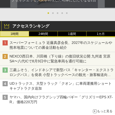
●
●
●
●
●
アクセスランキング
1時間
24時間
1週間
1カ月
スーパーフォーミュラ 近藤真彦会長、2027年のスケジュールや
熊本地震についての募金活動を紹介
NEXCO西日本、川田橋（下り線）の復旧状況公開 九州道 宮原
SA〜八代ICで8月9日中に緊急車両を通行可能に
三菱ふそう、インドネシアで新型バス「キャンター・エクストラ
ロングバス」を発表 小型トラックベースの観光・旅客輸送向け
バス
UDトラックス、大型トラック「クオン」に車両運搬用ショート
キャブトラクタ追加
ヤマハ、国内向けフラグシップ四輪バギー「グリズリーEPS XT-
R」 価格220万円
もっと見る