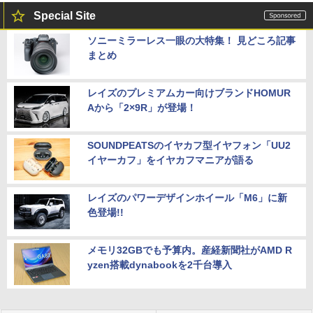
Special Site
ソニーミラーレス一眼の大特集！ 見どころ記事
まとめ
レイズのプレミアムカー向けブランドHOMUR
Aから「2×9R」が登場！
SOUNDPEATSのイヤカフ型イヤフォン「UU2
イヤーカフ」をイヤカフマニアが語る
レイズのパワーデザインホイール「M6」に新
色登場!!
メモリ32GBでも予算内。産経新聞社がAMD R
yzen搭載dynabookを2千台導入