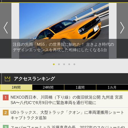
注目の光岡「M55」の世界観に触れた！ 古きよき時代の
デザインエッセンスを再現した相棒にしたくなる1台
●
●
●
●
●
アクセスランキング
1時間
24時間
1週間
1カ月
NEXCO西日本、川田橋（下り線）の復旧状況公開 九州道 宮原
SA〜八代ICで8月9日中に緊急車両を通行可能に
UDトラックス、大型トラック「クオン」に車両運搬用ショート
キャブトラクタ追加
スーパーフォーミュラ 近藤真彦会長、2027年のスケジュールや