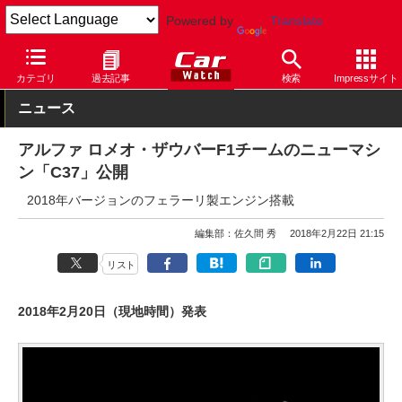
Powered by
Translate
Car Watch
自動車
アルファ ロメオ
その他
カテゴリ
過去記事
検索
Impressサイト
ニュース
アルファ ロメオ・ザウバーF1チームのニューマシ
ン「C37」公開
2018年バージョンのフェラーリ製エンジン搭載
編集部：佐久間 秀
2018年2月22日 21:15
リスト
2018年2月20日（現地時間）発表