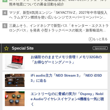
熊本地震についての募金活動を紹介
マツダ、新型4気筒エンジン「SKYACTIV-Z」2027年中市場投入
へ ラムダワン燃焼を使い広いレンジでスーパーリーンバーン燃
焼を実現
三菱ふそう、インドネシアで新型バス「キャンター・エクストラ
ロングバス」を発表 小型トラックベースの観光・旅客輸送向け
バス
もっと見る
Special Site
お値段そのままでメモリ倍増！メモリ32GBの
「お得なゲーミングノート」
iFi audio主力「NEO Stream 3」「NEO iDSD
3」に迫る
エントリーなのに脅威の実力!「Osprey」Nobl
e Audioワイヤレスイヤフォン4機種を一気に聴
く