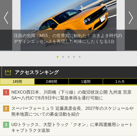
注目の光岡「M55」の世界観に触れた！ 古きよき時代の
デザインエッセンスを再現した相棒にしたくなる1台
●
●
●
●
●
アクセスランキング
1時間
24時間
1週間
1カ月
NEXCO西日本、川田橋（下り線）の復旧状況公開 九州道 宮原
SA〜八代ICで8月9日中に緊急車両を通行可能に
スーパーフォーミュラ 近藤真彦会長、2027年のスケジュールや
熊本地震についての募金活動を紹介
UDトラックス、大型トラック「クオン」に車両運搬用ショート
キャブトラクタ追加