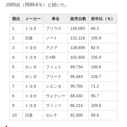
1005台（同89.6％）と続いた。
順位
メーカー
車名
販売台数
前年比（％）
1
トヨタ
プリウス
149,083
66.2
2
日産
ノート
131,119
105.8
3
トヨタ
アクア
128,899
82.9
4
トヨタ
C-HR
102,465
235.0
5
ホンダ
フィット
99,734
100.8
6
ホンダ
フリード
95,483
126.7
7
トヨタ
シエンタ
90,756
71.2
8
トヨタ
ヴォクシー
88,430
95.7
9
トヨタ
ヴィッツ
86,214
109.6
10
日産
セレナ
81,005
89.6