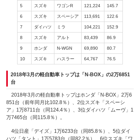
5
スズキ
ワゴンR
121,224
145.7
6
スズキ
スペーシア
113,691
122.6
7
ダイハツ
ミラ
104,221
152.9
8
スズキ
アルト
83,439
86.9
9
ホンダ
N-WGN
69,890
80.7
10
スズキ
ハスラー
64,767
76.5
2018年3月の軽自動車トップは「N-BOX」の2万6851
台
2018年3月の軽自動車トップはホンダ「N-BOX」2万6
851台（前年同月比102.8％）、2位スズキ「スペーシ
ア」1万8711台（同124.4％）、3位ダイハツ「ムーヴ」1
万7465台（同115.8％）。
4位日産「デイズ」1万6233台（同85.8％）、5位ダイ
ハツ「タント」1万5783台（同82.2％）、6位スズキ「ワ