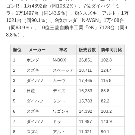
ゴンR」1万4392台（同103.2％）、7位ダイハツ「ミ
ラ」1万1497台（同143.9％）、8位スズキ「アルト」1万
1021台（同90.1％）、9位ホンダ「N-WGN」1万408台
（同83.9％）、10位三菱自動車工業「eK」7128台（同9
8.8％）。
順位
メーカー
車名
販売台数
前年同月比
1
ホンダ
N-BOX
26,851
102.8
2
スズキ
スペーシア
18,711
124.4
3
ダイハツ
ムーヴ
17,465
115.8
4
日産
デイズ
16,233
85.8
5
ダイハツ
タント
15,783
82.2
6
スズキ
ワゴンR
14,392
103.2
7
ダイハツ
ミラ
11,497
143.9
8
スズキ
アルト
11,021
90.1