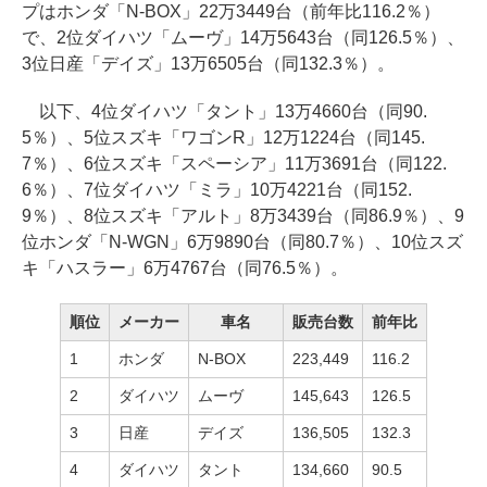
プはホンダ「N-BOX」22万3449台（前年比116.2％）
で、2位ダイハツ「ムーヴ」14万5643台（同126.5％）、
3位日産「デイズ」13万6505台（同132.3％）。
以下、4位ダイハツ「タント」13万4660台（同90.
5％）、5位スズキ「ワゴンR」12万1224台（同145.
7％）、6位スズキ「スペーシア」11万3691台（同122.
6％）、7位ダイハツ「ミラ」10万4221台（同152.
9％）、8位スズキ「アルト」8万3439台（同86.9％）、9
位ホンダ「N-WGN」6万9890台（同80.7％）、10位スズ
キ「ハスラー」6万4767台（同76.5％）。
順位
メーカー
車名
販売台数
前年比
1
ホンダ
N-BOX
223,449
116.2
2
ダイハツ
ムーヴ
145,643
126.5
3
日産
デイズ
136,505
132.3
4
ダイハツ
タント
134,660
90.5