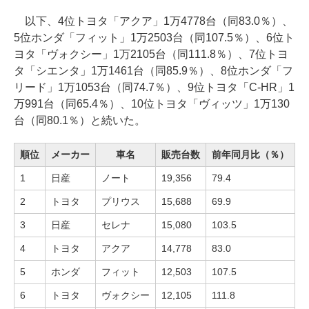
以下、4位トヨタ「アクア」1万4778台（同83.0％）、
5位ホンダ「フィット」1万2503台（同107.5％）、6位ト
ヨタ「ヴォクシー」1万2105台（同111.8％）、7位トヨ
タ「シエンタ」1万1461台（同85.9％）、8位ホンダ「フ
リード」1万1053台（同74.7％）、9位トヨタ「C-HR」1
万991台（同65.4％）、10位トヨタ「ヴィッツ」1万130
台（同80.1％）と続いた。
順位
メーカー
車名
販売台数
前年同月比（％）
1
日産
ノート
19,356
79.4
2
トヨタ
プリウス
15,688
69.9
3
日産
セレナ
15,080
103.5
4
トヨタ
アクア
14,778
83.0
5
ホンダ
フィット
12,503
107.5
6
トヨタ
ヴォクシー
12,105
111.8