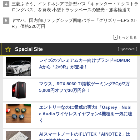
三菱ふそう、インドネシアで新型バス「キャンター・エクストラ
ロングバス」を発表 小型トラックベースの観光・旅客輸送向け
バス
ヤマハ、国内向けフラグシップ四輪バギー「グリズリーEPS XT-
R」 価格220万円
もっと見る
Special Site
レイズのプレミアムカー向けブランドHOMUR
Aから「2×9R」が登場！
マウス、RTX 5060 Ti搭載ゲーミングPCが7万
5,000円オフで30万円台！
エントリーなのに脅威の実力!「Osprey」Nobl
e Audioワイヤレスイヤフォン4機種を一気に聴
く
AIスマートノートのiFLYTEK「AINOTE 2」は