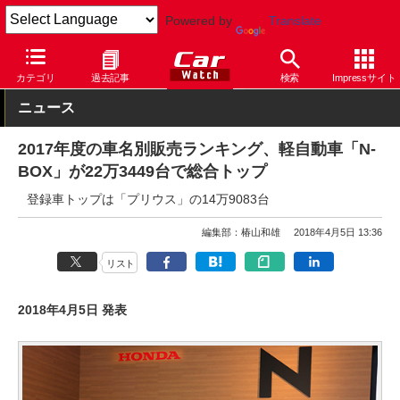
Powered by
Translate
Car Watch
自動車
ホンダ
N-BOX
カテゴリ
過去記事
検索
Impressサイト
ニュース
2017年度の車名別販売ランキング、軽自動車「N-
BOX」が22万3449台で総合トップ
登録車トップは「プリウス」の14万9083台
編集部：椿山和雄
2018年4月5日 13:36
リスト
2018年4月5日 発表