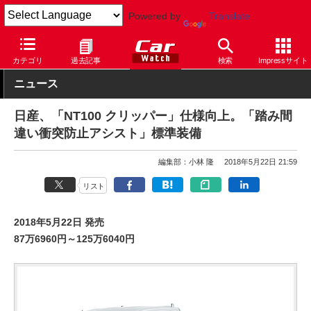
Powered by
Translate
Car Watch
自動車
日産
その他
カテゴリ
過去記事
検索
Impressサイト
ニュース
日産、「NT100 クリッパー」仕様向上。「踏み間
違い衝突防止アシスト」標準装備
編集部：小林 隆
2018年5月22日 21:59
リスト
2018年5月22日 発売
87万6960円～125万6040円