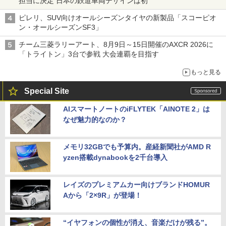
担当に決定 日本の鉄道車両デザインは初
ピレリ、SUV向けオールシーズンタイヤの新製品「スコーピオ
ン・オールシーズンSF3」
チーム三菱ラリーアート、8月9日～15日開催のAXCR 2026に
「トライトン」3台で参戦 大会連覇を目指す
もっと見る
Special Site
AIスマートノートのiFLYTEK「AINOTE 2」は
なぜ魅力的なのか？
メモリ32GBでも予算内。産経新聞社がAMD R
yzen搭載dynabookを2千台導入
レイズのプレミアムカー向けブランドHOMUR
Aから「2×9R」が登場！
“イヤフォンの個性が消え、音楽だけが残る”。