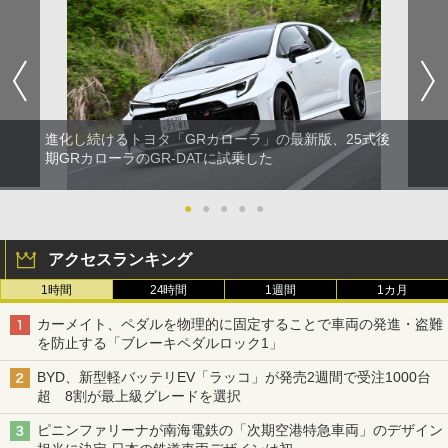
進化し続けるトヨタ「GRカローラ」の最新版、25式後
期GRカローラのGR-DATに試乗した
●
●
●
●
●
アクセスランキング
1時間
24時間
1週間
1カ月
カーメイト、ペダルを物理的に固定することで車両の発進・盗難
を防止する「ブレーキペダルロック1」
BYD、新型軽バッテリEV「ラッコ」が発売2週間で受注1000台
超 8割が最上級グレードを選択
ピニンファリーナが南海電鉄の「次期空港特急車両」のデザイン