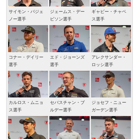
サイモン・パジェ
ジェームス・デー
ギャビー・チャベ
ノー選手
ビソン選手
ス選手
コナー・デイリー
エド・ジョーンズ
アレクサンダー・
選手
選手
ロッシ選手
カルロス・ムニョ
セバスチャン・ブ
ジョセフ・ニュー
ス選手
ルデー選手
ガーデン選手