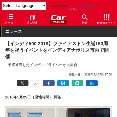
Powered by
Translate
Car Watch
モータースポーツ
カテゴリ
過去記事
検索
Impressサイト
ニュース
【インディ500 2018】ファイアストン生誕150周
年を祝うイベントをインディアナポリス市内で開
催
予選通過したインディドライバーが大集合
笠原一輝
2018年5月27日 17:00
リスト
2018年5月25日（現地時間） 開催