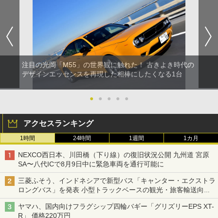
注目の光岡「M55」の世界観に触れた！ 古きよき時代の
デザインエッセンスを再現した相棒にしたくなる1台
●
●
●
●
●
アクセスランキング
1時間
24時間
1週間
1カ月
NEXCO西日本、川田橋（下り線）の復旧状況公開 九州道 宮原
SA〜八代ICで8月9日中に緊急車両を通行可能に
三菱ふそう、インドネシアで新型バス「キャンター・エクストラ
ロングバス」を発表 小型トラックベースの観光・旅客輸送向け
バス
ヤマハ、国内向けフラグシップ四輪バギー「グリズリーEPS XT-
R」 価格220万円