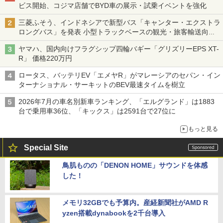
ビス開始、コジマ店舗でBYD車の展示・試乗イベントを強化
三菱ふそう、インドネシアで新型バス「キャンター・エクストラ
ロングバス」を発表 小型トラックベースの観光・旅客輸送向け
バス
ヤマハ、国内向けフラグシップ四輪バギー「グリズリーEPS XT-
R」 価格220万円
ロータス、バッテリEV「エメヤR」がマレーシアのセパン・イン
ターナショナル・サーキットのBEV最速タイムを樹立
2026年7月の車名別新車ランキング、「エルグランド」は1883
台で乗用車36位、「キックス」は2591台で27位に
もっと見る
Special Site
鳥肌ものの「DENON HOME」サウンドを体感
した！
メモリ32GBでも予算内。産経新聞社がAMD R
yzen搭載dynabookを2千台導入