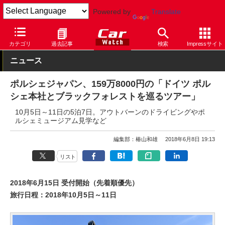
Powered by
Translate
Car Watch
自動車
ポルシェ
カテゴリ
過去記事
検索
Impressサイト
ニュース
ポルシェジャパン、159万8000円の「ドイツ ポル
シェ本社とブラックフォレストを巡るツアー」
10月5日～11日の5泊7日。アウトバーンのドライビングやポ
ルシェミュージアム見学など
編集部：椿山和雄
2018年6月8日 19:13
リスト
2018年6月15日 受付開始（先着順優先）
旅行日程：2018年10月5日～11日