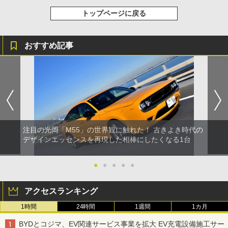
トップページに戻る
おすすめ記事
注目の光岡「M55」の世界観に触れた！ 古きよき時代の
デザインエッセンスを再現した相棒にしたくなる1台
●
●
●
●
●
アクセスランキング
1時間
24時間
1週間
1カ月
BYDとコジマ、EV関連サービス事業を拡大 EV充電設備施工サー