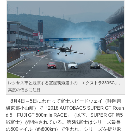
レクサス車と競演する室屋義秀選手の「エクストラ330SC」。
高度の低さに注目
8月4日～5日にわたって富士スピードウェイ（静岡県
駿東郡小山町）で「2018 AUTOBACS SUPER GT Roun
d 5 FUJI GT 500mile RACE」（以下、SUPER GT 第5
戦富士）が開催されている。第5戦富士はシリーズ最長
の500マイル（約800km）で争われ、シリーズを折り返