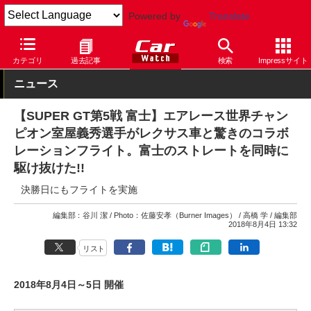
Powered by
Translate
Car Watch
モータースポーツ
SUPER GT
カテゴリ
過去記事
検索
Impressサイト
ニュース
【SUPER GT第5戦 富士】エアレース世界チャン
ピオン室屋義秀選手がレクサス車と驚きのコラボ
レーションフライト。富士のストレートを同時に
駆け抜けた!!
決勝日にもフライトを実施
編集部：谷川 潔
Photo：佐藤安孝（Burner Images）
高橋 学
編集部
2018年8月4日 13:32
リスト
2018年8月4日～5日 開催