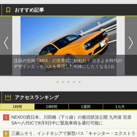
おすすめ記事
注目の光岡「M55」の世界観に触れた！ 古きよき時代の
デザインエッセンスを再現した相棒にしたくなる1台
●
●
●
●
●
アクセスランキング
1時間
24時間
1週間
1カ月
NEXCO西日本、川田橋（下り線）の復旧状況公開 九州道 宮原
SA〜八代ICで8月9日中に緊急車両を通行可能に
三菱ふそう、インドネシアで新型バス「キャンター・エクストラ