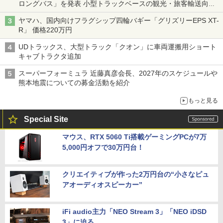
ロングバス」を発表 小型トラックベースの観光・旅客輸送向け
バス
ヤマハ、国内向けフラグシップ四輪バギー「グリズリーEPS XT-
R」 価格220万円
UDトラックス、大型トラック「クオン」に車両運搬用ショート
キャブトラクタ追加
スーパーフォーミュラ 近藤真彦会長、2027年のスケジュールや
熊本地震についての募金活動を紹介
もっと見る
Special Site
マウス、RTX 5060 Ti搭載ゲーミングPCが7万
5,000円オフで30万円台！
クリエイティブが作った2万円台の“小さなピュ
アオーディオスピーカー”
iFi audio主力「NEO Stream 3」「NEO iDSD
3」に迫る