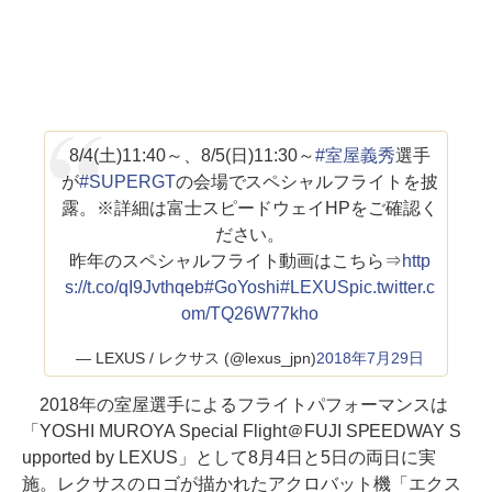
8/4(土)11:40～、8/5(日)11:30～
#室屋義秀
選手
が
#SUPERGT
の会場でスペシャルフライトを披
露。※詳細は富士スピードウェイHPをご確認く
ださい。
昨年のスペシャルフライト動画はこちら⇒
http
s://t.co/qI9Jvthqeb
#GoYoshi
#LEXUS
pic.twitter.c
om/TQ26W77kho
— LEXUS / レクサス (@lexus_jpn)
2018年7月29日
2018年の室屋選手によるフライトパフォーマンスは
「YOSHI MUROYA Special Flight＠FUJI SPEEDWAY S
upported by LEXUS」として8月4日と5日の両日に実
施。レクサスのロゴが描かれたアクロバット機「エクス