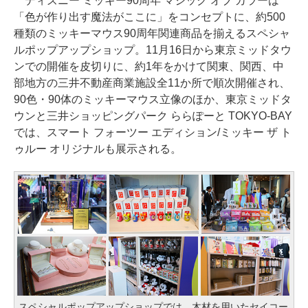
ディズニー ミッキー90周年 マジック オブ カラーは
「色が作り出す魔法がここに」をコンセプトに、約500
種類のミッキーマウス90周年関連商品を揃えるスペシャ
ルポップアップショップ。11月16日から東京ミッドタウ
ンでの開催を皮切りに、約1年をかけて関東、関西、中
部地方の三井不動産商業施設全11か所で順次開催され、
90色・90体のミッキーマウス立像のほか、東京ミッドタ
ウンと三井ショッピングパーク ららぽーと TOKYO-BAY
では、スマート フォーツー エディション/ミッキー ザ ト
ゥルー オリジナルも展示される。
スペシャルポップアップショップでは、木材を用いたセイコー