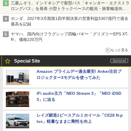
三菱ふそう、インドネシアで新型バス「キャンター・エクストラ
ロングバス」を発表 小型トラックベースの観光・旅客輸送向け
バス
ホンダ、2027年3月期第1四半期決算の営業利益5307億円で過去
最高を記録
ヤマハ、国内向けフラグシップ四輪バギー「グリズリーEPS XT-
R」 価格220万円
もっと見る
Special Site
Amazon プライムデー過去最安! Anker注目プ
ロジェクター3モデルを使ってみた
iFi audio主力「NEO Stream 3」「NEO iDSD
3」に迫る
レイズ鍛造1ピースアルミホイール「CE28 N-p
lus」軽量なままに剛性を向上