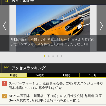
おすすめ記事
注目の光岡「M55」の世界観に触れた！ 古きよき時代の
デザインエッセンスを再現した相棒にしたくなる1台
●
●
●
●
●
アクセスランキング
1時間
24時間
1週間
1カ月
スーパーフォーミュラ 近藤真彦会長、2027年のスケジュールや
熊本地震についての募金活動を紹介
NEXCO西日本、川田橋（下り線）の復旧状況公開 九州道 宮原
SA〜八代ICで8月9日中に緊急車両を通行可能に