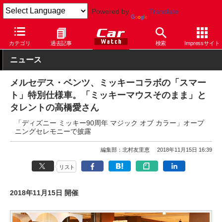
Powered by
Translate
Car Watch
自動車
メルセデス・ベンツ
その他
カテゴリ
過去記事
検索
Impressサイト
ニュース
メルセデス・ベンツ、ミッキーコラボの「スマー
ト」特別仕様車。「ミッキーマウスそのまま」と
タレントの高橋愛さん
「ディズニー ミッキー90周年 マジック オブ カラー」オープ
ニングセレモニーで披露
編集部：北村友里恵
2018年11月15日 16:39
リスト
2018年11月15日 開催