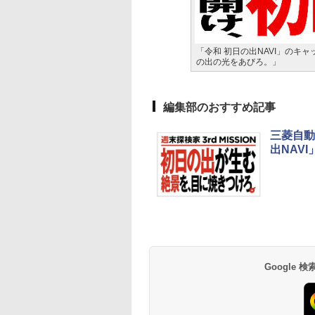
「令和 初日の出NAVI」のキ
の出の光をあびろ。」
編集部のおすすめ記事
三菱自動
出NAV
Google