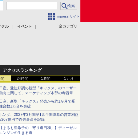
Impress サイト
全カテゴリ
イクル
イベント
アクセスランキング
時間
24時間
1週間
1カ月
日産、受注好調の新型「キックス」のユーザー
動向に関して、マーケティング本部の寺西章氏
が解説
日産、新型「キックス」発売から約1か月で受
注台数1万台を突破
ホンダ、2027年3月期第1四半期決算の営業利益
5307億円で過去最高を記録
【まるも亜希子の「寄り道日和」】ディーゼル
エンジンの生きる道