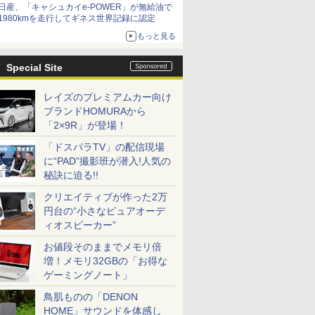
日産、「キャシュカイe-POWER」が無給油で
1980kmを走行してギネス世界記録に認定
もっと見る
Special Site
レイズのプレミアムカー向け
ブランドHOMURAから
「2×9R」が登場！
「ドスパラTV」の配信現場
に“PAD”撮影班が潜入!人気の
秘訣に迫る!!
クリエイティブが作った2万
円台の“小さなピュアオーデ
ィオスピーカー”
お値段そのままでメモリ倍
増！メモリ32GBの「お得な
ゲーミングノート」
鳥肌ものの「DENON
HOME」サウンドを体感し