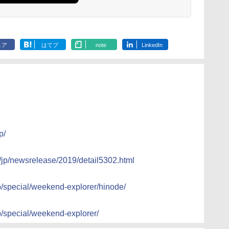
ェア
はてブ
note
LinkedIn
p/
/jp/newsrelease/2019/detail5302.html
p/special/weekend-explorer/hinode/
p/special/weekend-explorer/