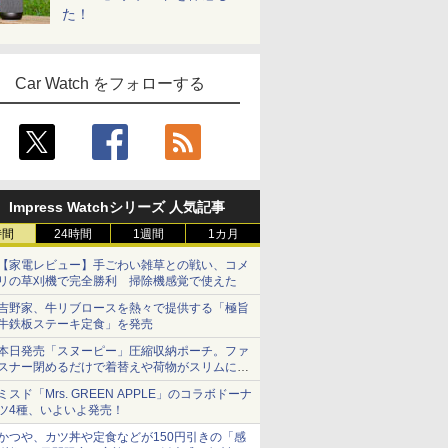
た！
Car Watch をフォローする
Impress Watchシリーズ 人気記事
時間
24時間
1週間
1カ月
【家電レビュー】手ごわい雑草との戦い、コメ
リの草刈機で完全勝利 掃除機感覚で使えた
吉野家、牛リブロースを熱々で提供する「極旨
牛鉄板ステーキ定食」を発売
本日発売「スヌーピー」圧縮収納ポーチ。ファ
スナー閉めるだけで着替えや荷物がスリムにま
とまる
ミスド「Mrs. GREEN APPLE」のコラボドーナ
ツ4種、いよいよ発売！
かつや、カツ丼や定食などが150円引きの「感