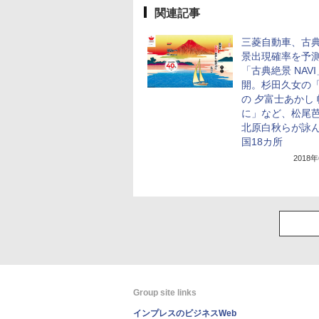
関連記事
三菱自動車、古
景出現確率を予
「古典絶景 NAV
開。杉田久女の
の 夕富士あかし
に」など、松尾
北原白秋らが詠
国18カ所
2018
Group site links
インプレスのビジネスWeb