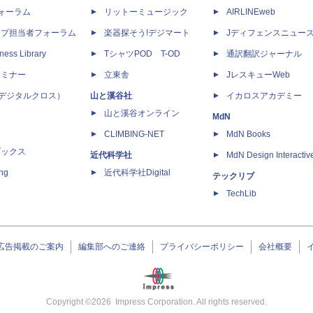
dフォーラム
リットーミュージック
AIRLINEweb
ップ担当者フォーラム
楽器探そう!デジマート
Jディフェンスニュー
ness Library
TシャツPOD T-OD
通訳翻訳ジャーナル
セミナー
立東舎
JレスキューWeb
 X（デジタルクロス）
山と溪谷社
イカロスアカデミー
山と溪谷オンライン
MdN
CLIMBING-NET
MdN Books
ブックス
近代科学社
MdN Design Interactiv
ing
近代科学社Digital
テックリブ
TechLib
広告掲載のご案内
編集部へのご連絡
プライバシーポリシー
会社概要
Copyright ©
2026
Impress Corporation. All rights reserved.