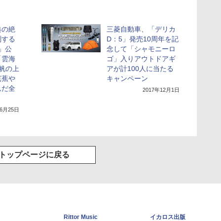
典の絶
三菱自動車、「デリカ
測する
D：5」発売10周年を記
I」公
念して「シャモニーロ
「雲海
ゴ」入りアウトドアギ
 帆の上
アが計100人に当たる
芭蕉や
キャンペーン
んだ全
2017年12月1日
年6月25日
トップページに戻る
Rittor Music
イカロス出版