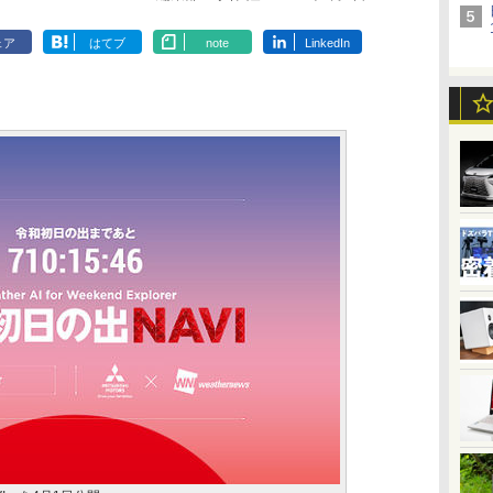
ェア
はてブ
note
LinkedIn