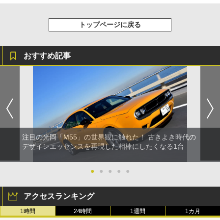
トップページに戻る
おすすめ記事
注目の光岡「M55」の世界観に触れた！ 古きよき時代の
デザインエッセンスを再現した相棒にしたくなる1台
●
●
●
●
●
アクセスランキング
1時間
24時間
1週間
1カ月