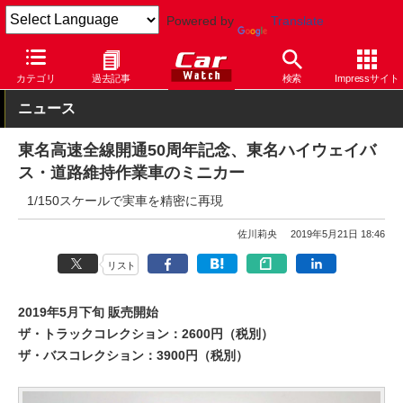
Powered by
Translate
Car Watch
自動車
カテゴリ
過去記事
検索
Impressサイト
ニュース
東名高速全線開通50周年記念、東名ハイウェイバ
ス・道路維持作業車のミニカー
1/150スケールで実車を精密に再現
佐川莉央
2019年5月21日 18:46
リスト
2019年5月下旬 販売開始
ザ・トラックコレクション：2600円（税別）
ザ・バスコレクション：3900円（税別）