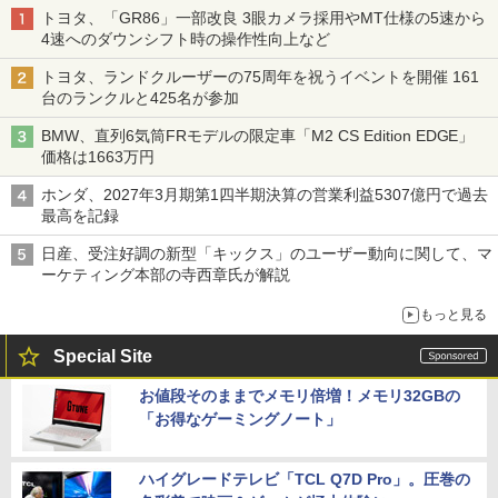
トヨタ、「GR86」一部改良 3眼カメラ採用やMT仕様の5速から
4速へのダウンシフト時の操作性向上など
トヨタ、ランドクルーザーの75周年を祝うイベントを開催 161
台のランクルと425名が参加
BMW、直列6気筒FRモデルの限定車「M2 CS Edition EDGE」
価格は1663万円
ホンダ、2027年3月期第1四半期決算の営業利益5307億円で過去
最高を記録
日産、受注好調の新型「キックス」のユーザー動向に関して、マ
ーケティング本部の寺西章氏が解説
もっと見る
Special Site
お値段そのままでメモリ倍増！メモリ32GBの
「お得なゲーミングノート」
ハイグレードテレビ「TCL Q7D Pro」。圧巻の