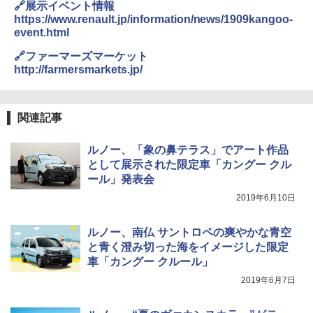
🔗展示イベント情報
https://www.renault.jp/information/news/1909kangoo-
event.html
🔗ファーマーズマーケット
http://farmersmarkets.jp/
関連記事
ルノー、「象の鼻テラス」でアート作品
として展示された限定車「カングー クル
ール」発表会
2019年6月10日
ルノー、南仏 サントロペの爽やかな青空
と青く澄み切った海をイメージした限定
車「カングー クルール」
2019年6月7日