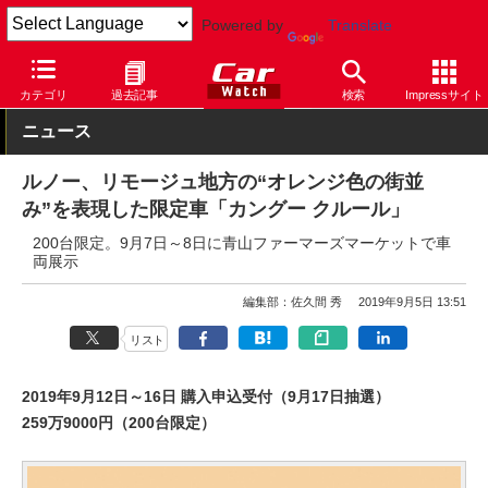
Powered by
Translate
Car Watch
自動車
ルノー
カングー
カテゴリ
過去記事
検索
Impressサイト
ニュース
ルノー、リモージュ地方の“オレンジ色の街並
み”を表現した限定車「カングー クルール」
200台限定。9月7日～8日に青山ファーマーズマーケットで車
両展示
編集部：佐久間 秀
2019年9月5日 13:51
リスト
2019年9月12日～16日 購入申込受付（9月17日抽選）
259万9000円（200台限定）