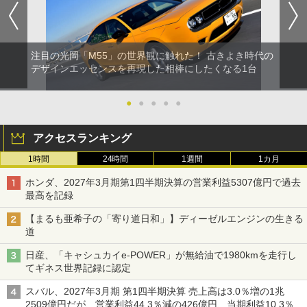
注目の光岡「M55」の世界観に触れた！ 古きよき時代の
デザインエッセンスを再現した相棒にしたくなる1台
●
●
●
●
●
アクセスランキング
1時間
24時間
1週間
1カ月
ホンダ、2027年3月期第1四半期決算の営業利益5307億円で過去
最高を記録
【まるも亜希子の「寄り道日和」】ディーゼルエンジンの生きる
道
日産、「キャシュカイe-POWER」が無給油で1980kmを走行し
てギネス世界記録に認定
スバル、2027年3月期 第1四半期決算 売上高は3.0％増の1兆
2509億円だが、営業利益44.3％減の426億円、当期利益10.3％減