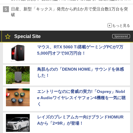
の492億円で増収減益
日産、新型「キックス」発売から約1か月で受注台数1万台を突
破
もっと見る
Special Site
マウス、RTX 5060 Ti搭載ゲーミングPCが7万
5,000円オフで30万円台！
鳥肌ものの「DENON HOME」サウンドを体感
した！
エントリーなのに脅威の実力!「Osprey」Nobl
e Audioワイヤレスイヤフォン4機種を一気に聴
く
レイズのプレミアムカー向けブランドHOMUR
Aから「2×9R」が登場！