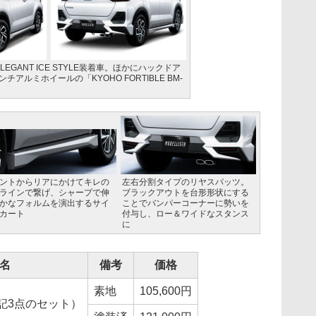
 ELEGANT ICE STYLE装着車。ほかにハックドア
チアルミホイールの「KYOHO FORTIBLE BM-
ントからリアにかけてキレの
左右分割タイプのリヤスパッツ。
ラインで繋げ、シャープで伸
ブラックアウトを台形形状にする
かなフォルムを演出するサイ
ことでバンパーコーナーに勢いを
カート
付与し、ロー＆ワイドなスタンス
に
名
備考
価格
素地
105,600円
記3点のセット）