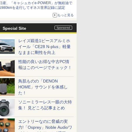
日産、「キャシュカイe-POWER」が無給油で
1980kmを走行してギネス世界記録に認定
もっと見る
Special Site
レイズ鍛造1ピースアルミホ
イール「CE28 N-plus」軽量
なままに剛性を向上
性能の良いお得な中古PC情
報はこのページでチェック！
鳥肌ものの「DENON
HOME」サウンドを体感し
た！
ソニーミラーレス一眼の大特
集！ 見どころ記事まとめ
エントリーなのに脅威の実
力!「Osprey」Noble Audioワ