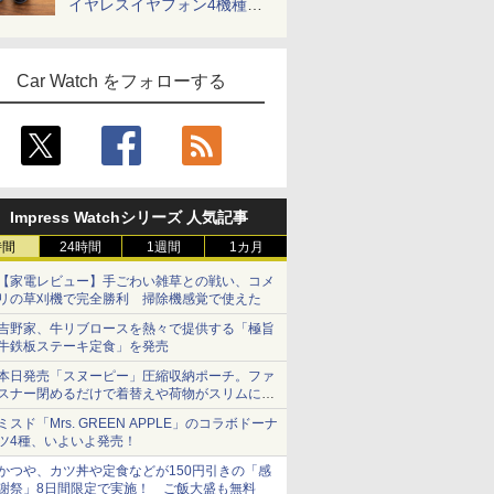
イヤレスイヤフォン4機種を
一気に聴く
Car Watch をフォローする
Impress Watchシリーズ 人気記事
時間
24時間
1週間
1カ月
【家電レビュー】手ごわい雑草との戦い、コメ
リの草刈機で完全勝利 掃除機感覚で使えた
吉野家、牛リブロースを熱々で提供する「極旨
牛鉄板ステーキ定食」を発売
本日発売「スヌーピー」圧縮収納ポーチ。ファ
スナー閉めるだけで着替えや荷物がスリムにま
とまる
ミスド「Mrs. GREEN APPLE」のコラボドーナ
ツ4種、いよいよ発売！
かつや、カツ丼や定食などが150円引きの「感
謝祭」8日間限定で実施！ ご飯大盛も無料