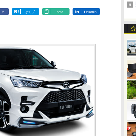
ェア
はてブ
note
LinkedIn