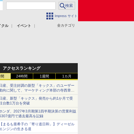
Impress サイト
全カテゴリ
イクル
イベント
アクセスランキング
時間
24時間
1週間
1カ月
日産、受注好調の新型「キックス」のユーザー
動向に関して、マーケティング本部の寺西章氏
が解説
日産、新型「キックス」発売から約1か月で受
注台数1万台を突破
ホンダ、2027年3月期第1四半期決算の営業利益
5307億円で過去最高を記録
【まるも亜希子の「寄り道日和」】ディーゼル
エンジンの生きる道