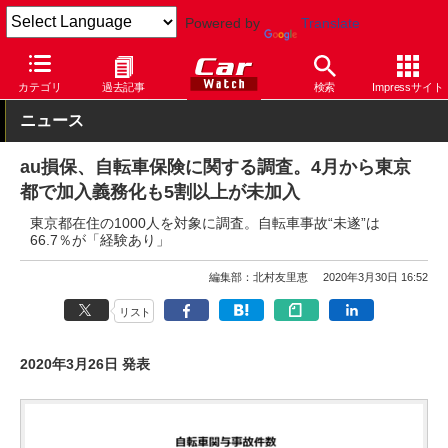
Powered by
Translate
Car Watch
自動車
カテゴリ
過去記事
検索
Impressサイト
ニュース
au損保、自転車保険に関する調査。4月から東京
都で加入義務化も5割以上が未加入
東京都在住の1000人を対象に調査。自転車事故“未遂”は
66.7％が「経験あり」
編集部：北村友里恵
2020年3月30日 16:52
リスト
2020年3月26日 発表