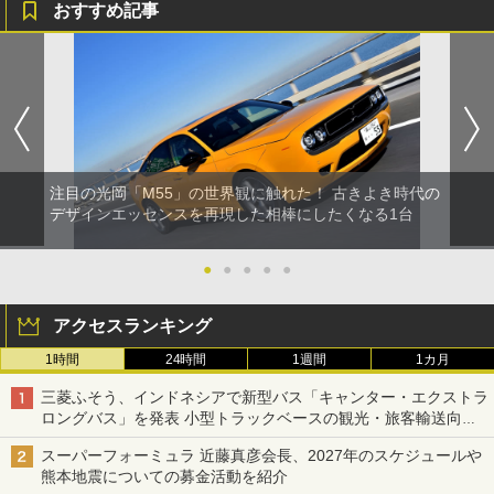
おすすめ記事
注目の光岡「M55」の世界観に触れた！ 古きよき時代の
デザインエッセンスを再現した相棒にしたくなる1台
●
●
●
●
●
アクセスランキング
1時間
24時間
1週間
1カ月
三菱ふそう、インドネシアで新型バス「キャンター・エクストラ
ロングバス」を発表 小型トラックベースの観光・旅客輸送向け
バス
スーパーフォーミュラ 近藤真彦会長、2027年のスケジュールや
熊本地震についての募金活動を紹介