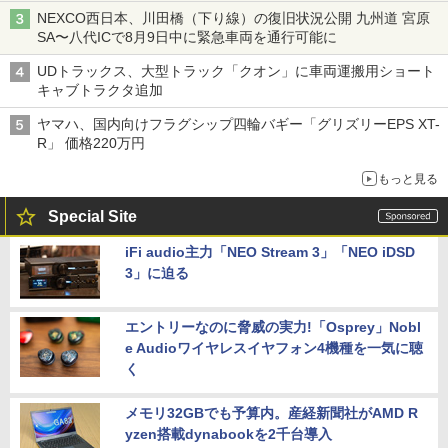
NEXCO西日本、川田橋（下り線）の復旧状況公開 九州道 宮原
SA〜八代ICで8月9日中に緊急車両を通行可能に
UDトラックス、大型トラック「クオン」に車両運搬用ショート
キャブトラクタ追加
ヤマハ、国内向けフラグシップ四輪バギー「グリズリーEPS XT-
R」 価格220万円
もっと見る
Special Site
iFi audio主力「NEO Stream 3」「NEO iDSD
3」に迫る
エントリーなのに脅威の実力!「Osprey」Nobl
e Audioワイヤレスイヤフォン4機種を一気に聴
く
メモリ32GBでも予算内。産経新聞社がAMD R
yzen搭載dynabookを2千台導入