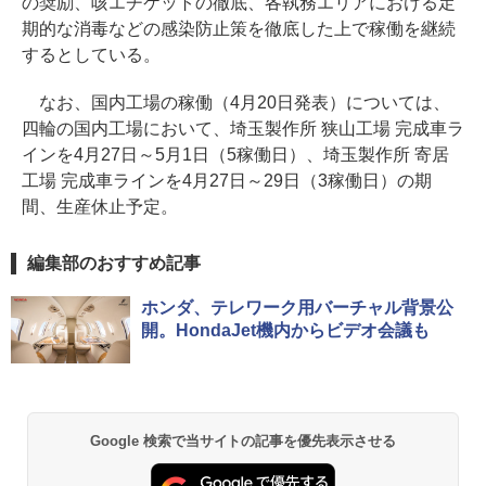
の奨励、咳エチケットの徹底、各執務エリアにおける定
期的な消毒などの感染防止策を徹底した上で稼働を継続
するとしている。
なお、国内工場の稼働（4月20日発表）については、
四輪の国内工場において、埼玉製作所 狭山工場 完成車ラ
インを4月27日～5月1日（5稼働日）、埼玉製作所 寄居
工場 完成車ラインを4月27日～29日（3稼働日）の期
間、生産休止予定。
編集部のおすすめ記事
ホンダ、テレワーク用バーチャル背景公
開。HondaJet機内からビデオ会議も
Google 検索で当サイトの記事を優先表示させる