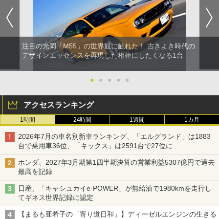
注目の光岡「M55」の世界観に触れた！ 古きよき時代の
デザインエッセンスを再現した相棒にしたくなる1台
●
●
●
●
●
アクセスランキング
1時間
24時間
1週間
1カ月
2026年7月の車名別新車ランキング、「エルグランド」は1883
台で乗用車36位、「キックス」は2591台で27位に
ホンダ、2027年3月期第1四半期決算の営業利益5307億円で過去
最高を記録
日産、「キャシュカイe-POWER」が無給油で1980kmを走行し
てギネス世界記録に認定
【まるも亜希子の「寄り道日和」】ディーゼルエンジンの生きる