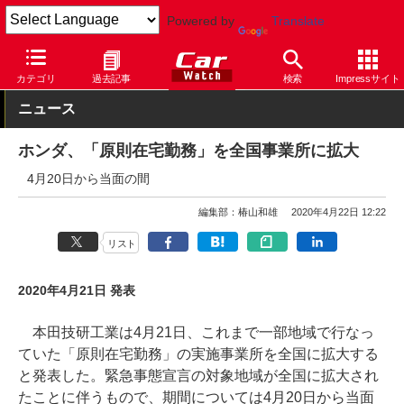
Powered by
Translate
Car Watch
自動車
ホンダ
その他
カテゴリ
過去記事
検索
Impressサイト
ニュース
ホンダ、「原則在宅勤務」を全国事業所に拡大
4月20日から当面の間
編集部：椿山和雄
2020年4月22日 12:22
リスト
2020年4月21日 発表
本田技研工業は4月21日、これまで一部地域で行なっ
ていた「原則在宅勤務」の実施事業所を全国に拡大する
と発表した。緊急事態宣言の対象地域が全国に拡大され
たことに伴うもので、期間については4月20日から当面