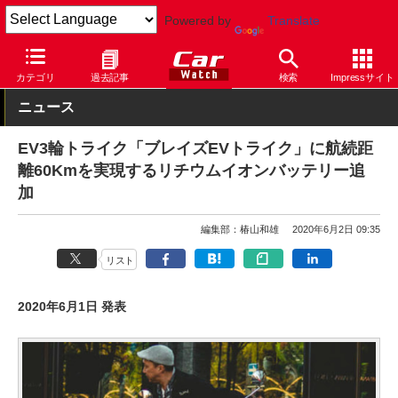
Powered by
Translate
Car Watch
モーターサイクル
カテゴリ
過去記事
検索
Impressサイト
ニュース
EV3輪トライク「ブレイズEVトライク」に航続距
離60Kmを実現するリチウムイオンバッテリー追
加
編集部：椿山和雄
2020年6月2日 09:35
リスト
2020年6月1日 発表