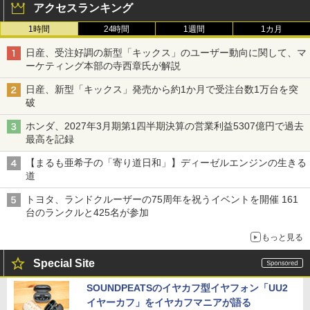
アクセスランキング
1時間
24時間
1週間
1カ月
日産、受注好調の新型「キックス」のユーザー動向に関して、マ
ーケティング本部の寺西章氏が解説
日産、新型「キックス」発売から約1か月で受注台数1万台を突
破
ホンダ、2027年3月期第1四半期決算の営業利益5307億円で過去
最高を記録
【まるも亜希子の「寄り道日和」】ディーゼルエンジンの生きる
道
トヨタ、ランドクルーザーの75周年を祝うイベントを開催 161
台のランクルと425名が参加
もっと見る
Special Site
SOUNDPEATSのイヤカフ型イヤフォン「UU2
イヤーカフ」をイヤカフマニアが語る