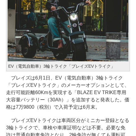
EV（電気自動車）3輪トライク「ブレイズEVトライク」
ブレイズは6月1日、EV（電気自動車）3輪トライク
「ブレイズEVトライク」のメーカーオプションとして、
走行可能距離60Kmを実現する「BLAZE EV TRIKE専用
大容量バッテリー（30Ah）」を追加すると発表した。価
格は7万9800（税別）で入荷予定は6月末。
ブレイズEVトライクは車両区分がミニカー登録となる
3輪トライクで、車検や車庫証明などは不要。必要な免
許は普通自動車免許となり、2輪免許が無くても運転可