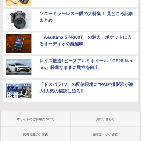
ソニーミラーレス一眼の大特集！ 見どころ記事
まとめ
「A&ultima SP4000T」の魅力！ポケットに入
るオーディオの醍醐味
レイズ鍛造1ピースアルミホイール「CE28 N-p
lus」軽量なままに剛性を向上
「ドスパラTV」の配信現場に“PAD”撮影班が潜
入!人気の秘訣に迫る!!
本サイトのご利用について
お問い合わせ
広告掲載のご案内
編集部へのご連絡