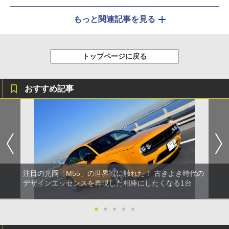
もっと関連記事を見る
トップページに戻る
おすすめ記事
注目の光岡「M55」の世界観に触れた！ 古きよき時代の
デザインエッセンスを再現した相棒にしたくなる1台
●
●
●
●
●