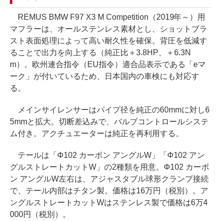
REMUS BMW F97 X3 M Competition（2019年～）用
マフラーは、オールステンレス素材とし、ショットブラ
スト表面処理によって高い耐久性を確保。背圧を低減す
ることで出力を向上する（純正比＋3.8HP、＋6.3N
m）。欧州連合指令（EU指令）適合品表示である「eマ
ーク」が付いているため、日本国内の車検にも対応す
る。
メインサイレンサーはパイプ径を純正の60mmに対し6
5mmと拡大。切断差込みで、バルブコントロールシステ
ム付き。アクチュエーターは純正を再利用する。
テールは「Φ102 カーボン アングルW」「Φ102 アン
グルストレートカットW」の2種類を用意。Φ102 カーボ
ン アングルW左右は、アジャスタブル球形クランプ接続
で、テール内部はチタン製。価格は16万円（税別）。ア
ングルストレートカットWはステンレス製で価格は6万4
000円（税別）。