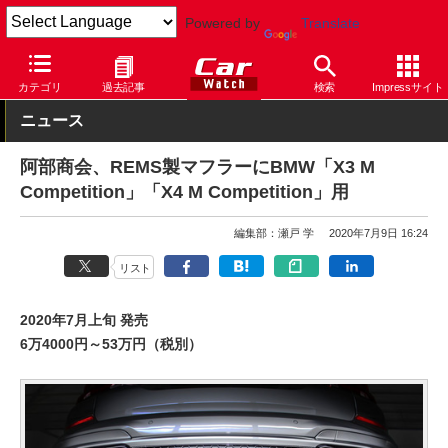
Powered by
Translate
Car Watch
パーツ
排気・吸気系パーツ
マフラー
カテゴリ
過去記事
検索
Impressサイト
ニュース
阿部商会、REMS製マフラーにBMW「X3 M
Competition」「X4 M Competition」用
編集部：瀬戸 学
2020年7月9日 16:24
リスト
2020年7月上旬 発売
6万4000円～53万円（税別）