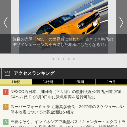
注目の光岡「M55」の世界観に触れた！ 古きよき時代の
デザインエッセンスを再現した相棒にしたくなる1台
●
●
●
●
●
アクセスランキング
1時間
24時間
1週間
1カ月
NEXCO西日本、川田橋（下り線）の復旧状況公開 九州道 宮原
SA〜八代ICで8月9日中に緊急車両を通行可能に
スーパーフォーミュラ 近藤真彦会長、2027年のスケジュールや
熊本地震についての募金活動を紹介
三菱ふそう、インドネシアで新型バス「キャンター・エクストラ
ロングバス」を発表 小型トラックベースの観光・旅客輸送向け