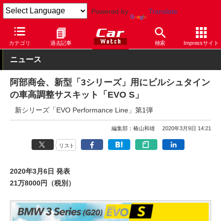
Powered by
Translate
Car Watch
自動車
BMW
3シリーズ
カテゴリ
過去記事
検索
Impressサイト
ニュース
阿部商会、新型「3シリーズ」用にビルシュタイン
の車高調整サスキット「EVO S」
新シリーズ「EVO Performance Line」第1弾
編集部：椿山和雄
2020年3月9日 14:21
リスト
2020年3月6日 発表
21万8000円（税別）