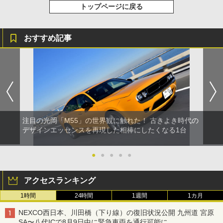
トップページに戻る
おすすめ記事
注目の光岡「M55」の世界観に触れた！ 古きよき時代の
デザインエッセンスを再現した相棒にしたくなる1台
●
●
●
●
●
アクセスランキング
1時間
24時間
1週間
1カ月
NEXCO西日本、川田橋（下り線）の復旧状況公開 九州道 宮原
SA〜八代ICで8月9日中に緊急車両を通行可能に