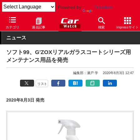
Powered by
Translate
Car Watch
パーツ
カー用品
その他
カテゴリ
過去記事
検索
Impressサイト
ニュース
ソフト99、G'ZOXリアルガラスコートシリーズ用
メンテナンス用品を発売
編集部：瀬戸 学
2020年8月3日 12:47
リスト
2020年8月3日 発売