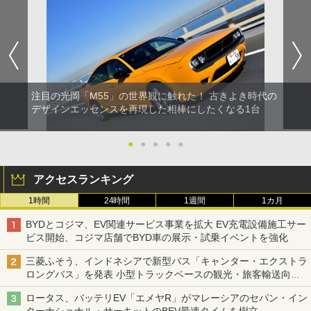
注目の光岡「M55」の世界観に触れた！ 古きよき時代の
デザインエッセンスを再現した相棒にしたくなる1台
●
●
●
●
●
アクセスランキング
1時間
24時間
1週間
1カ月
BYDとコジマ、EV関連サービス事業を拡大 EV充電設備施工サー
ビス開始、コジマ店舗でBYD車の展示・試乗イベントを強化
三菱ふそう、インドネシアで新型バス「キャンター・エクストラ
ロングバス」を発表 小型トラックベースの観光・旅客輸送向け
バス
ロータス、バッテリEV「エメヤR」がマレーシアのセパン・イン
ターナショナル・サーキットのBEV最速タイムを樹立