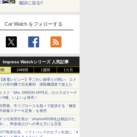
秘訣に迫る!!
Car Watch をフォローする
Impress Watchシリーズ 人気記事
時間
24時間
1週間
1カ月
【家電レビュー】手ごわい雑草との戦い、コメ
リの草刈機で完全勝利 掃除機感覚で使えた
ミスド「Mrs. GREEN APPLE」のコラボドーナ
ツ4種、いよいよ発売！
吉野家、牛リブロースを熱々で提供する「極旨
牛鉄板ステーキ定食」を発売
ドコモ前田社長が「ahamo40GB化は検証のた
め」、料金値上げへの考え方にも言及
NTT島田社長、ソフトバンクのセブン出資に「d