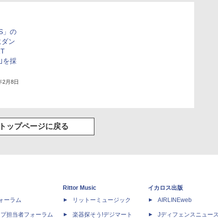
S」の
にダン
RT
T｣を採
1年2月8日
トップページに戻る
Rittor Music
イカロス出版
dフォーラム
リットーミュージック
AIRLINEweb
ップ担当者フォーラム
楽器探そう!デジマート
Jディフェンスニュー