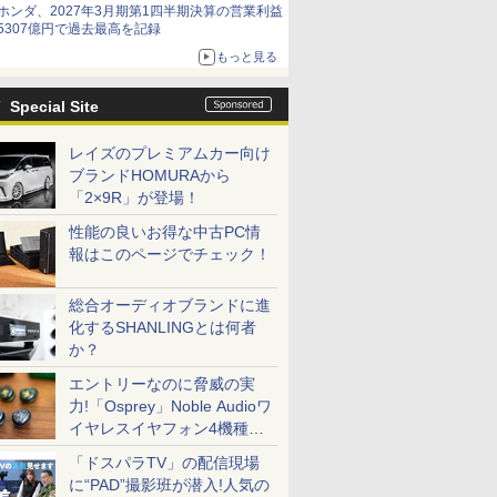
ホンダ、2027年3月期第1四半期決算の営業利益
5307億円で過去最高を記録
もっと見る
Special Site
レイズのプレミアムカー向け
ブランドHOMURAから
「2×9R」が登場！
性能の良いお得な中古PC情
報はこのページでチェック！
総合オーディオブランドに進
化するSHANLINGとは何者
か？
エントリーなのに脅威の実
力!「Osprey」Noble Audioワ
イヤレスイヤフォン4機種を
一気に聴く
「ドスパラTV」の配信現場
に“PAD”撮影班が潜入!人気の