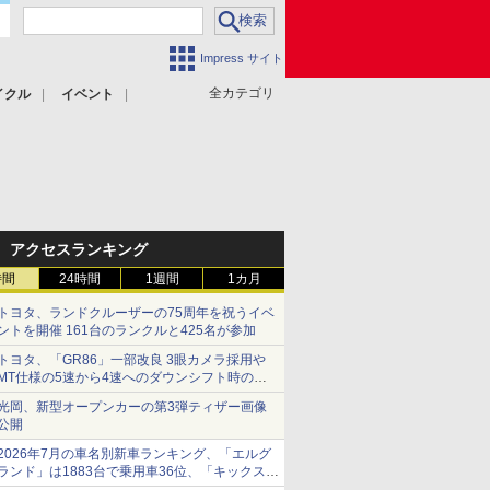
Impress サイト
全カテゴリ
イクル
イベント
アクセスランキング
時間
24時間
1週間
1カ月
トヨタ、ランドクルーザーの75周年を祝うイベ
ントを開催 161台のランクルと425名が参加
トヨタ、「GR86」一部改良 3眼カメラ採用や
MT仕様の5速から4速へのダウンシフト時の操
作性向上など
光岡、新型オープンカーの第3弾ティザー画像
公開
2026年7月の車名別新車ランキング、「エルグ
ランド」は1883台で乗用車36位、「キックス」
は2591台で27位に