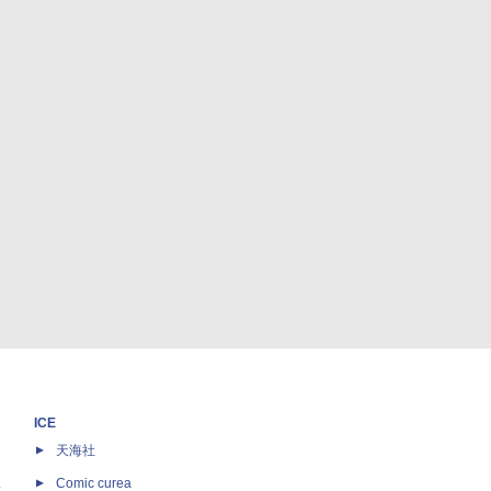
ICE
天海社
ス
Comic curea