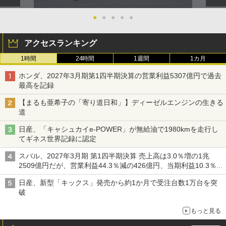
●
●
●
●
●
アクセスランキング
1時間
24時間
1週間
1カ月
ホンダ、2027年3月期第1四半期決算の営業利益5307億円で過去
最高を記録
【まるも亜希子の「寄り道日和」】ディーゼルエンジンの生きる
道
日産、「キャシュカイe-POWER」が無給油で1980kmを走行し
てギネス世界記録に認定
スバル、2027年3月期 第1四半期決算 売上高は3.0％増の1兆
2509億円だが、営業利益44.3％減の426億円、当期利益10.3％減
の492億円で増収減益
日産、新型「キックス」発売から約1か月で受注台数1万台を突
破
もっと見る