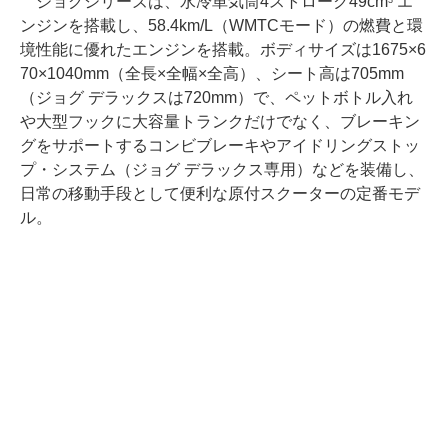
ジョグシリーズは、水冷単気筒4ストローク49cm
エ
ンジンを搭載し、58.4km/L（WMTCモード）の燃費と環
境性能に優れたエンジンを搭載。ボディサイズは1675×6
70×1040mm（全長×全幅×全高）、シート高は705mm
（ジョグ デラックスは720mm）で、ペットボトル入れ
や大型フックに大容量トランクだけでなく、ブレーキン
グをサポートするコンビブレーキやアイドリングストッ
プ・システム（ジョグ デラックス専用）などを装備し、
日常の移動手段として便利な原付スクーターの定番モデ
ル。