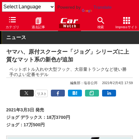
Powered by
Translate
Car Watch
モーターサイクル
ヤマハ
カテゴリ
過去記事
検索
Impressサイト
ニュース
ヤマハ、原付スクーター「ジョグ」シリーズに上
質なマット系の新色が追加
ペットボトル入れや大型フック、大容量トランクなど使い勝
手のよい定番モデル
編集部：塩谷公邦
2021年2月4日 17:59
リスト
2021年3月3日 発売
ジョグ デラックス：18万3700円
ジョグ：17万500円