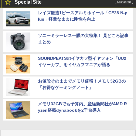
Special Site
レイズ鍛造1ピースアルミホイール「CE28 N-p
lus」軽量なままに剛性を向上
ソニーミラーレス一眼の大特集！ 見どころ記事
まとめ
SOUNDPEATSのイヤカフ型イヤフォン「UU2
イヤーカフ」をイヤカフマニアが語る
お値段そのままでメモリ倍増！メモリ32GBの
「お得なゲーミングノート」
メモリ32GBでも予算内。産経新聞社がAMD R
yzen搭載dynabookを2千台導入