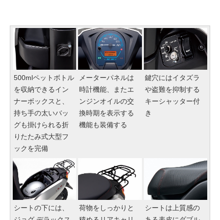
500mlペットボトル
メーターパネルは
鍵穴にはイタズラ
を収納できるイン
時計機能、またエ
や盗難を抑制する
ナーボックスと、
ンジンオイルの交
キーシャッター付
持ち手の太いバッ
換時期を表示する
き
グも掛けられる折
機能も装備する
りたたみ式大型フ
ックを完備
シートの下には、
荷物をしっかりと
シートは上質感の
ジョグ デラックス
積めるリアキャリ
ある表皮にダブル