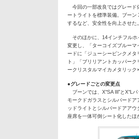
今回の一部改良ではグレード体
ートライトを標準装備。ブーン X“
するなど、安全性を向上させた
そのほかに、14インチフルホ
変更し、「ターコイズブルーマ
ードに「ジューシーピンクメタ
ト」「ブリリアントカッパーク
ークリスタルマイカメタリック
グレードごとの変更点
ブーンでは、X“SA III”とX“Lパ
モークドガラスとシルバードアアウタ
ッドライトとシルバードアアウ
座席を一体可倒シート化したほ