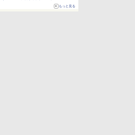
ードの制式量産機が間もなく発送【ガンダムベ
もっと見る
ース撮り下ろし】