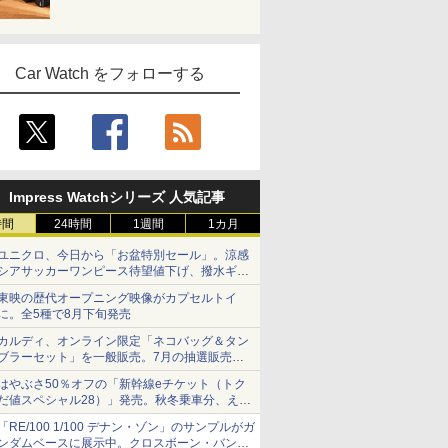
Car Watch をフォローする
Impress Watchシリーズ 人気記事
時間
24時間
1週間
1カ月
ユニクロ、今日から「お盆特別セール」。涼感
シアサッカーワンピース待望値下げ、撥水ギア
ショーツは1990円に
東映の歴代オープニング映像がカプセルトイ
に。全5種で8月下旬発売
カルディ、オンライン限定「ネコバッグ＆タン
ブラーセット」を一般販売。7月の抽選販売の
当選無効分
はやぶさ50％オフの「新幹線eチケット（トク
だ値スペシャル28）」発売。秋冬乗車分、えき
ねっと限定
「RE/100 1/100 デナン・ゾン」のサンプルがガ
ンダムベースに展示中。クロスボーン・バンガ