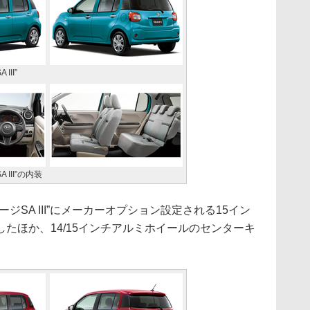
III”
 III”の内装
ジSA III”にメーカーオプション設定される15イン
たほか、14/15インチアルミホイールのセンターキ