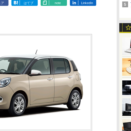
ェア
はてブ
note
LinkedIn