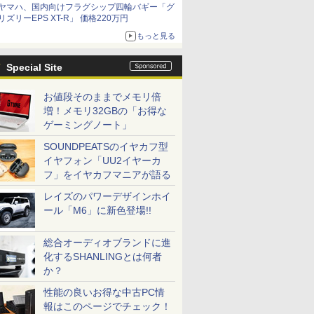
ヤマハ、国内向けフラグシップ四輪バギー「グ
リズリーEPS XT-R」 価格220万円
もっと見る
Special Site
お値段そのままでメモリ倍
増！メモリ32GBの「お得な
ゲーミングノート」
SOUNDPEATSのイヤカフ型
イヤフォン「UU2イヤーカ
フ」をイヤカフマニアが語る
レイズのパワーデザインホイ
ール「M6」に新色登場!!
総合オーディオブランドに進
化するSHANLINGとは何者
か？
性能の良いお得な中古PC情
報はこのページでチェック！