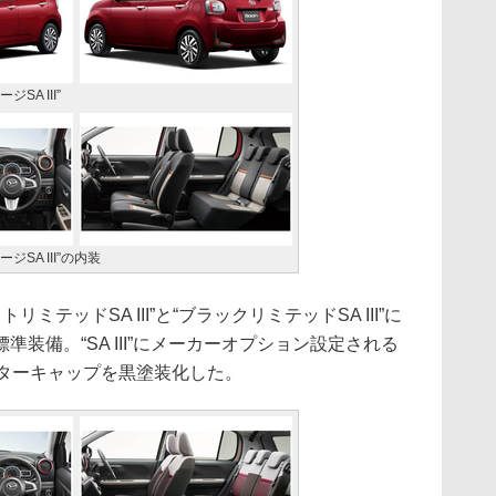
SA III”
ジSA III”の内装
テッドSA III”と“ブラックリミテッドSA III”に
装備。“SA III”にメーカーオプション設定される
ンターキャップを黒塗装化した。