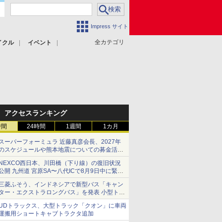
Impress サイト
全カテゴリ
イクル
イベント
アクセスランキング
時間
24時間
1週間
1カ月
スーパーフォーミュラ 近藤真彦会長、2027年
のスケジュールや熊本地震についての募金活動
を紹介
NEXCO西日本、川田橋（下り線）の復旧状況
公開 九州道 宮原SA〜八代ICで8月9日中に緊急
車両を通行可能に
三菱ふそう、インドネシアで新型バス「キャン
ター・エクストラロングバス」を発表 小型トラ
ックベースの観光・旅客輸送向けバス
UDトラックス、大型トラック「クオン」に車両
運搬用ショートキャブトラクタ追加