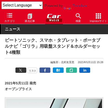
Powered by
Translate
Car Watch
カスタム
カー用品
その他
カテゴリ
過去記事
検索
Impressサイト
ニュース
ビートソニック、スマホ・タブレット・ポータブ
ルナビ「ゴリラ」用吸盤スタンド＆ホルダーセッ
ト4種類
編集部：北村友里恵
2021年5月11日 15:28
リスト
2021年5月11日 発売
オープンプライス