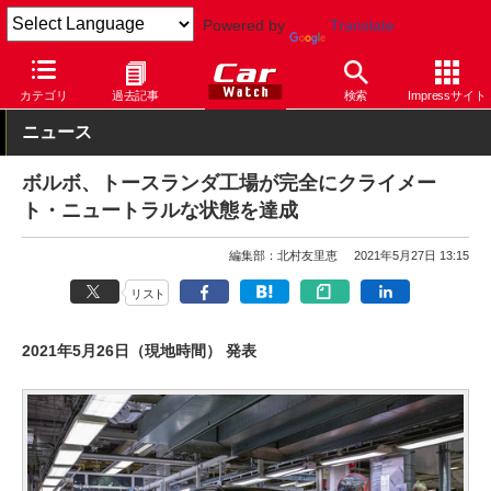
Powered by
Translate
Car Watch
自動車
ボルボ
その他
カテゴリ
過去記事
検索
Impressサイト
ニュース
ボルボ、トースランダ工場が完全にクライメー
ト・ニュートラルな状態を達成
編集部：北村友里恵
2021年5月27日 13:15
リスト
2021年5月26日（現地時間） 発表