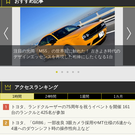
おすすめ記事
注目の光岡「M55」の世界観に触れた！ 古きよき時代の
デザインエッセンスを再現した相棒にしたくなる1台
●
●
●
●
●
アクセスランキング
1時間
24時間
1週間
1カ月
トヨタ、ランドクルーザーの75周年を祝うイベントを開催 161
台のランクルと425名が参加
トヨタ、「GR86」一部改良 3眼カメラ採用やMT仕様の5速から
4速へのダウンシフト時の操作性向上など