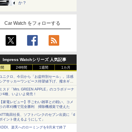
か？
Car Watch をフォローする
Impress Watchシリーズ 人気記事
時間
24時間
1週間
1カ月
ユニクロ、今日から「お盆特別セール」。涼感
シアサッカーワンピース待望値下げ、撥水ギア
ショーツは1990円に
ミスド「Mrs. GREEN APPLE」のコラボドーナ
ツ4種、いよいよ発売！
【家電レビュー】手ごわい雑草との戦い、コメ
リの草刈機で完全勝利 掃除機感覚で使えた
NTT島田社長、ソフトバンクのセブン出資に「d
ポイント使えるようにして」
KDDI、楽天へのローミングを9月末で終了