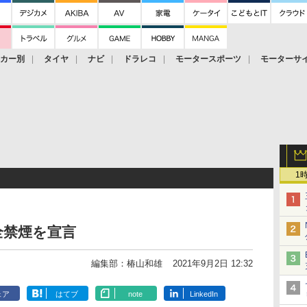
ーカー別
タイヤ
ナビ
ドラレコ
モータースポーツ
モーターサ
1
全禁煙を宣言
編集部：椿山和雄
2021年9月2日 12:32
ェア
はてブ
note
LinkedIn