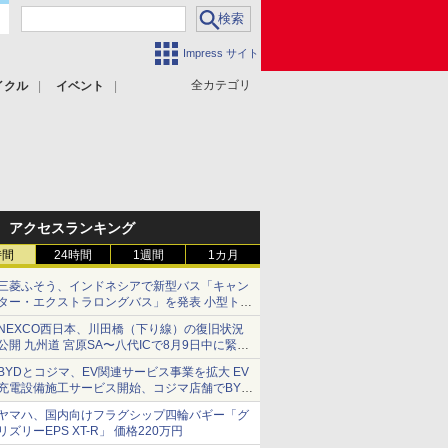
Impress サイト
全カテゴリ
イクル
イベント
アクセスランキング
時間
24時間
1週間
1カ月
三菱ふそう、インドネシアで新型バス「キャン
ター・エクストラロングバス」を発表 小型トラ
ックベースの観光・旅客輸送向けバス
NEXCO西日本、川田橋（下り線）の復旧状況
公開 九州道 宮原SA〜八代ICで8月9日中に緊急
車両を通行可能に
BYDとコジマ、EV関連サービス事業を拡大 EV
充電設備施工サービス開始、コジマ店舗でBYD
車の展示・試乗イベントを強化
ヤマハ、国内向けフラグシップ四輪バギー「グ
リズリーEPS XT-R」 価格220万円