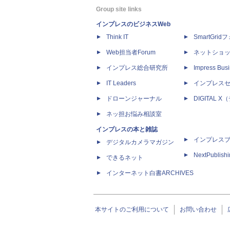
Group site links
インプレスのビジネスWeb
Think IT
SmartGri
Web担当者Forum
ネットショ
インプレス総合研究所
Impress Busi
IT Leaders
インプレス
ドローンジャーナル
DIGITAL
ネッ担お悩み相談室
インプレスの本と雑誌
インプレス
デジタルカメラマガジン
NextPublish
できるネット
インターネット白書ARCHIVES
本サイトのご利用について
お問い合わせ