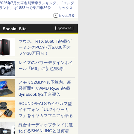
2026年7月の車名別新車ランキング、「エルグ
ランド」は1883台で乗用車36位、「キックス」
は2591台で27位に
もっと見る
Special Site
マウス、RTX 5060 Ti搭載ゲ
ーミングPCが7万5,000円オ
フで30万円台！
レイズのパワーデザインホイ
ール「M6」に新色登場!!
メモリ32GBでも予算内。産
経新聞社がAMD Ryzen搭載
dynabookを2千台導入
SOUNDPEATSのイヤカフ型
イヤフォン「UU2イヤーカ
フ」をイヤカフマニアが語る
総合オーディオブランドに進
化するSHANLINGとは何者