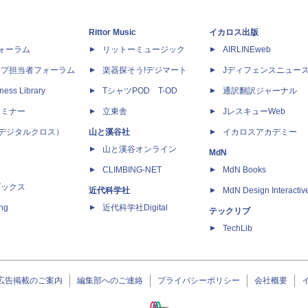
Rittor Music
イカロス出版
dフォーラム
リットーミュージック
AIRLINEweb
ップ担当者フォーラム
楽器探そう!デジマート
Jディフェンスニュー
ness Library
TシャツPOD T-OD
通訳翻訳ジャーナル
セミナー
立東舎
JレスキューWeb
 X（デジタルクロス）
山と溪谷社
イカロスアカデミー
山と溪谷オンライン
MdN
CLIMBING-NET
MdN Books
ブックス
近代科学社
MdN Design Interactiv
ing
近代科学社Digital
テックリブ
TechLib
広告掲載のご案内
編集部へのご連絡
プライバシーポリシー
会社概要