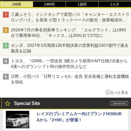
1時間
24時間
1週間
1カ月
三菱ふそう、インドネシアで新型バス「キャンター・エクストラ
ロングバス」を発表 小型トラックベースの観光・旅客輸送向け
バス
2026年7月の車名別新車ランキング、「エルグランド」は1883
台で乗用車36位、「キックス」は2591台で27位に
ホンダ、2027年3月期第1四半期決算の営業利益5307億円で過去
最高を記録
トヨタ、「GR86」一部改良 3眼カメラ採用やMT仕様の5速から
4速へのダウンシフト時の操作性向上など
日野、小型バス「日野リエッセII」改良 安全装備と運転支援機能
を強化
もっと見る
Special Site
レイズのプレミアムカー向けブランドHOMUR
Aから「2×9R」が登場！