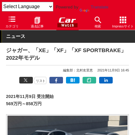
Powered by
Translate
Car Watch
自動車
ジャガー
XE
カテゴリ
過去記事
検索
Impressサイト
ニュース
ジャガー、「XE」「XF」「XF SPORTBRAKE」
2022年モデル
編集部：北村友里恵
2021年11月9日 16:45
リスト
2021年11月9日 受注開始
569万円～858万円