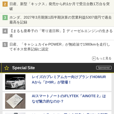
日産、新型「キックス」発売から約1か月で受注台数1万台を突
破
ホンダ、2027年3月期第1四半期決算の営業利益5307億円で過去
最高を記録
【まるも亜希子の「寄り道日和」】ディーゼルエンジンの生きる
道
日産、「キャシュカイe-POWER」が無給油で1980kmを走行し
てギネス世界記録に認定
もっと見る
Special Site
レイズのプレミアムカー向けブランドHOMUR
Aから「2×9R」が登場！
AIスマートノートのiFLYTEK「AINOTE 2」は
なぜ魅力的なのか？