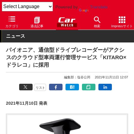
Powered by
Translate
Car Watch
カスタム
カー用品
ドライブレコーダー
カテゴリ
過去記事
検索
Impressサイト
ニュース
パイオニア、通信型ドライブレコーダーがアクシ
スのクラウド型車両運行管理サービス「KITARO×
ドラレコ」に採用
編集部：塩谷公邦
2021年11月11日 12:07
リスト
2021年11月10日 発表