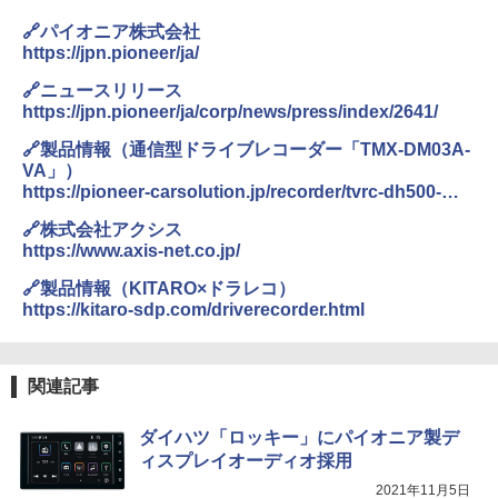
🔗パイオニア株式会社
https://jpn.pioneer/ja/
🔗ニュースリリース
https://jpn.pioneer/ja/corp/news/press/index/2641/
🔗製品情報（通信型ドライブレコーダー「TMX-DM03A-
VA」）
https://pioneer-carsolution.jp/recorder/tvrc-dh500-
fc_tvrc-dh500-rc_tmx-dm02-va/spec/?ad=pr
🔗株式会社アクシス
https://www.axis-net.co.jp/
🔗製品情報（KITARO×ドラレコ）
https://kitaro-sdp.com/driverecorder.html
関連記事
ダイハツ「ロッキー」にパイオニア製デ
ィスプレイオーディオ採用
2021年11月5日