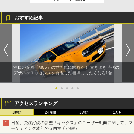
おすすめ記事
注目の光岡「M55」の世界観に触れた！ 古きよき時代の
デザインエッセンスを再現した相棒にしたくなる1台
●
●
●
●
●
アクセスランキング
1時間
24時間
1週間
1カ月
日産、受注好調の新型「キックス」のユーザー動向に関して、マ
ーケティング本部の寺西章氏が解説