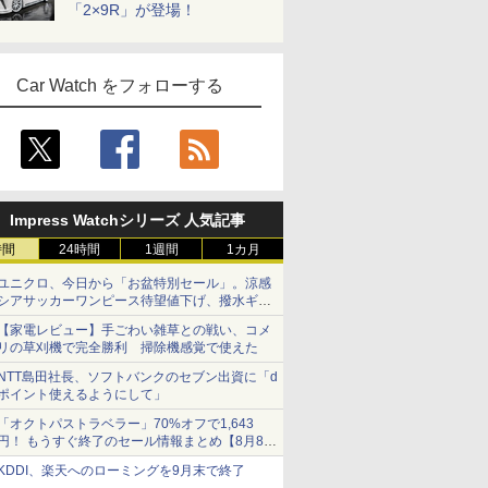
「2×9R」が登場！
Car Watch をフォローする
Impress Watchシリーズ 人気記事
時間
24時間
1週間
1カ月
ユニクロ、今日から「お盆特別セール」。涼感
シアサッカーワンピース待望値下げ、撥水ギア
ショーツは1990円に
【家電レビュー】手ごわい雑草との戦い、コメ
リの草刈機で完全勝利 掃除機感覚で使えた
NTT島田社長、ソフトバンクのセブン出資に「d
ポイント使えるようにして」
「オクトパストラベラー」70%オフで1,643
円！ もうすぐ終了のセール情報まとめ【8月8日
更新】
KDDI、楽天へのローミングを9月末で終了
ニンテンドーeショップでは「大神 絶景版」が