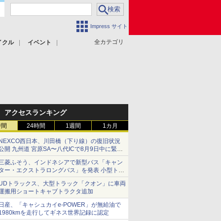
Impress サイト
全カテゴリ
イクル
イベント
アクセスランキング
時間
24時間
1週間
1カ月
NEXCO西日本、川田橋（下り線）の復旧状況
公開 九州道 宮原SA〜八代ICで8月9日中に緊急
車両を通行可能に
三菱ふそう、インドネシアで新型バス「キャン
ター・エクストラロングバス」を発表 小型トラ
ックベースの観光・旅客輸送向けバス
UDトラックス、大型トラック「クオン」に車両
運搬用ショートキャブトラクタ追加
日産、「キャシュカイe-POWER」が無給油で
1980kmを走行してギネス世界記録に認定