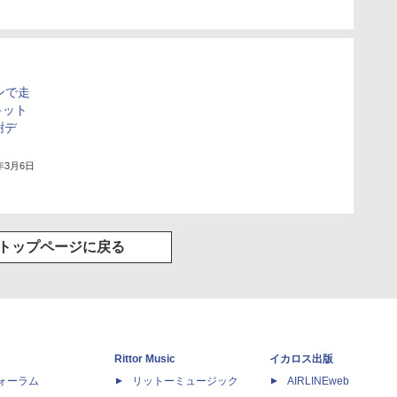
ンで走
キット
謝デ
2年3月6日
トップページに戻る
Rittor Music
イカロス出版
dフォーラム
リットーミュージック
AIRLINEweb