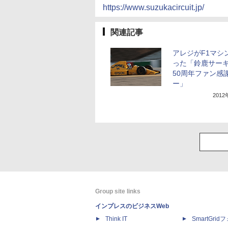
https://www.suzukacircuit.jp/
関連記事
アレジがF1マシ
った「鈴鹿サー
50周年ファン感
ー」
201
Group site links
インプレスのビジネスWeb
Think IT
SmartGri