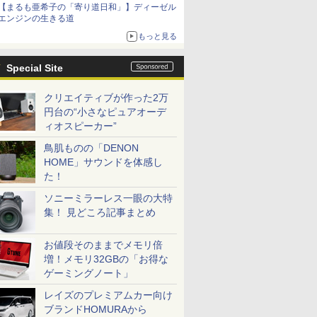
【まるも亜希子の「寄り道日和」】ディーゼル
エンジンの生きる道
もっと見る
Special Site
クリエイティブが作った2万
円台の“小さなピュアオーデ
ィオスピーカー”
鳥肌ものの「DENON
HOME」サウンドを体感し
た！
ソニーミラーレス一眼の大特
集！ 見どころ記事まとめ
お値段そのままでメモリ倍
増！メモリ32GBの「お得な
ゲーミングノート」
レイズのプレミアムカー向け
ブランドHOMURAから