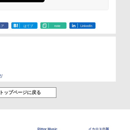
ェア
はてブ
note
LinkedIn
2/
トップページに戻る
Rittor Music
イカロス出版