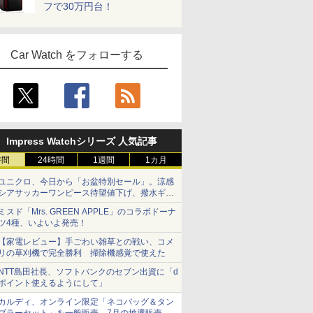
フで30万円台！
Car Watch をフォローする
Impress Watchシリーズ 人気記事
時間
24時間
1週間
1カ月
ユニクロ、今日から「お盆特別セール」。涼感
シアサッカーワンピース待望値下げ、撥水ギア
ショーツは1990円に
ミスド「Mrs. GREEN APPLE」のコラボドーナ
ツ4種、いよいよ発売！
【家電レビュー】手ごわい雑草との戦い、コメ
リの草刈機で完全勝利 掃除機感覚で使えた
NTT島田社長、ソフトバンクのセブン出資に「d
ポイント使えるようにして」
カルディ、オンライン限定「ネコバッグ＆タン