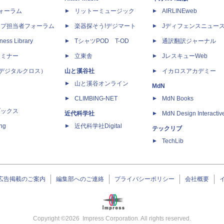
dフォーラム
リットーミュージック
AIRLINEweb
ップ担当者フォーラム
楽器探そう!デジマート
Jディフェンスニュー
ness Library
TシャツPOD T-OD
通訳翻訳ジャーナル
セミナー
立東舎
JレスキューWeb
 X（デジタルクロス）
山と溪谷社
イカロスアカデミー
山と溪谷オンライン
MdN
CLIMBING-NET
MdN Books
ブックス
近代科学社
MdN Design Interactiv
ing
近代科学社Digital
テックリブ
TechLib
広告掲載のご案内
編集部へのご連絡
プライバシーポリシー
会社概要
Copyright ©
2026
Impress Corporation. All rights reserved.