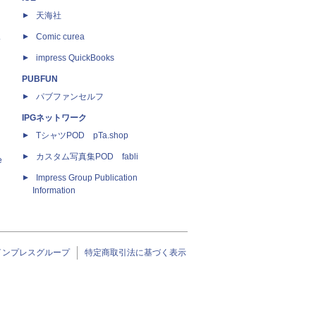
天海社
ス
Comic curea
impress QuickBooks
PUBFUN
パブファンセルフ
IPGネットワーク
TシャツPOD pTa.shop
カスタム写真集POD fabli
e
Impress Group Publication
Information
インプレスグループ
特定商取引法に基づく表示