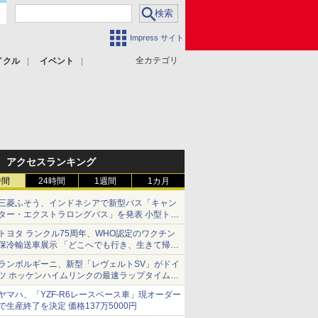
Impress サイト
全カテゴリ
イクル
イベント
アクセスランキング
時間
24時間
1週間
1カ月
三菱ふそう、インドネシアで新型バス「キャン
ター・エクストラロングバス」を発表 小型トラ
ックベースの観光・旅客輸送向けバス
トヨタ ランクル75周年、WHO認定のワクチン
保冷輸送車展示 「どこへでも行き、生きて帰っ
てこられる」ランドクルーザーで命をつなぐ
ランボルギーニ、新型「レヴェルトSV」がドイ
ツ ホッケンハイムリンクの最速ラップタイムを
記録
ヤマハ、「YZF-R6レースベース車」現オーダー
で生産終了を決定 価格137万5000円