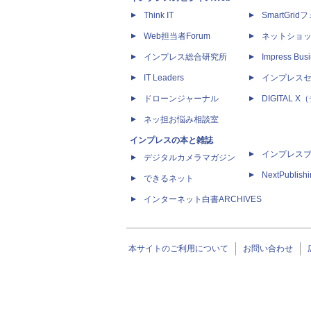
Think IT
SmartGri
Web担当者Forum
ネットショ
インプレス総合研究所
Impress Busi
IT Leaders
インプレス
ドローンジャーナル
DIGITAL
ネッ担お悩み相談室
インプレスの本と雑誌
インプレス
デジタルカメラマガジン
NextPublish
できるネット
インターネット白書ARCHIVES
本サイトのご利用について
お問い合わせ