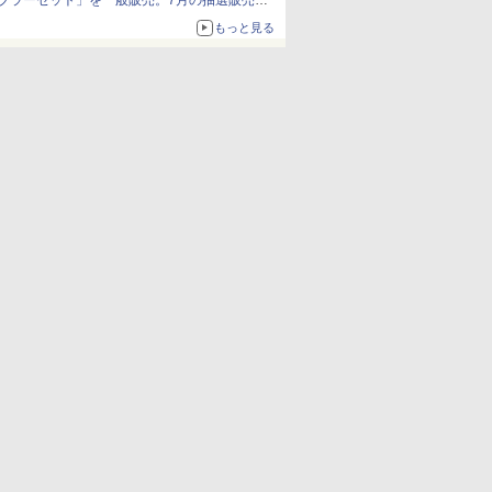
ブラーセット」を一般販売。7月の抽選販売の
当選無効分
もっと見る