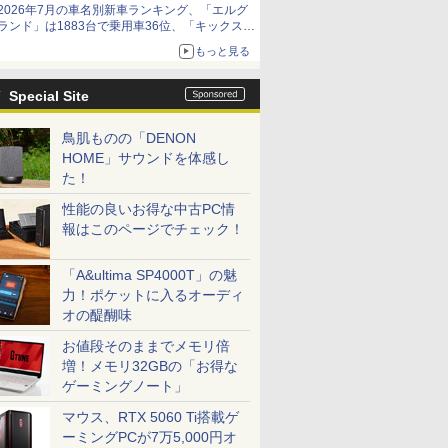
2026年7月の車名別新車ランキング、「エルグ
ランド」は1883台で乗用車36位、「キックス」
は2591台で27位に
もっと見る
Special Site
鳥肌ものの「DENON
HOME」サウンドを体感し
た！
性能の良いお得な中古PC情
報はこのページでチェック！
「A&ultima SP4000T」の魅
力！ポケットに入るオーディ
オの醍醐味
お値段そのままでメモリ倍
増！メモリ32GBの「お得な
ゲーミングノート」
マウス、RTX 5060 Ti搭載ゲ
ーミングPCが7万5,000円オ