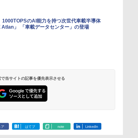
A、1000TOPSのAI能力を持つ次世代車載半導体
E Atlan」 「車載データセンター」の登場
 検索で当サイトの記事を優先表示させる
ェア
はてブ
note
LinkedIn