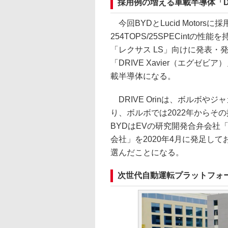
採用例の増える車載半導体「DRI
今回BYDとLucid Motors
254TOPS/25SPECint
「レクサス LS」向けに発表・
「DRIVE Xavier（エグゼ
載半導体になる。
DRIVE Orinは、ボルボ
り、ボルボでは2022年からそ
BYDはEVの研究開発合弁会社「BY
会社」を2020年4月に発足してお
選んだことになる。
次世代自動運転プラットフォーム「D