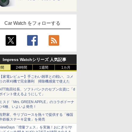
Car Watch をフォローする
Impress Watchシリーズ 人気記事
時間
24時間
1週間
1カ月
【家電レビュー】手ごわい雑草との戦い、コメ
リの草刈機で完全勝利 掃除機感覚で使えた
NTT島田社長、ソフトバンクのセブン出資に「d
ポイント使えるようにして」
ミスド「Mrs. GREEN APPLE」のコラボドーナ
ツ4種、いよいよ発売！
吉野家、牛リブロースを熱々で提供する「極旨
牛鉄板ステーキ定食」を発売
NewDays「増量フェス」を実施！おにぎり/サ