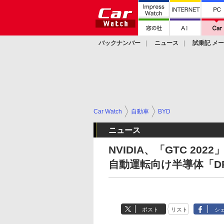
バックナンバー
ニュース
試乗記 メ
カスタム
Car Watch
自動車
BYD
ニュース
NVIDIA、「GTC 2
自動運転向け半導体「DRI
ポスト
リスト
シ