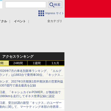
Impress サイト
全カテゴリ
イクル
イベント
アクセスランキング
時間
24時間
1週間
1カ月
2026年7月の車名別新車ランキング、「エルグ
ランド」は1883台で乗用車36位、「キックス」
は2591台で27位に
ホンダ、2027年3月期第1四半期決算の営業利益
5307億円で過去最高を記録
日産、「キャシュカイe-POWER」が無給油で
1980kmを走行してギネス世界記録に認定
日産、受注好調の新型「キックス」のユーザー
動向に関して、マーケティング本部の寺西章氏
が解説