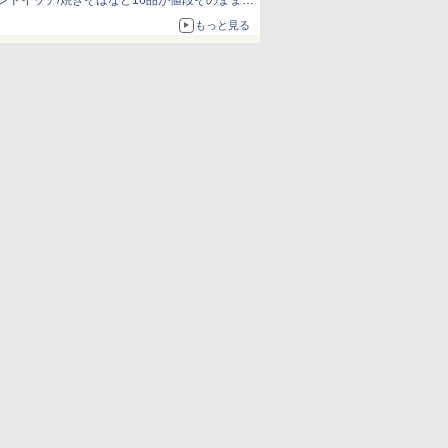
ンドイッチ/焼きそばなど16品が値段そのままで
ボリュームアップ
もっと見る