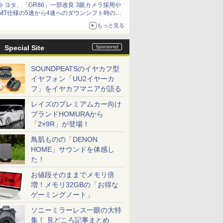
トヨタ、「GR86」一部改良 3眼カメラ採用や
MT仕様の5速から4速へのダウンシフト時の操
作性向上など
もっと見る
Special Site
SOUNDPEATSのイヤカフ型
イヤフォン「UU2イヤーカ
フ」をイヤカフマニアが語る
レイズのプレミアムカー向け
ブランドHOMURAから
「2×9R」が登場！
鳥肌ものの「DENON
HOME」サウンドを体感し
た！
お値段そのままでメモリ倍
増！メモリ32GBの「お得な
ゲーミングノート」
ソニーミラーレス一眼の大特
集！ 見どころ記事まとめ