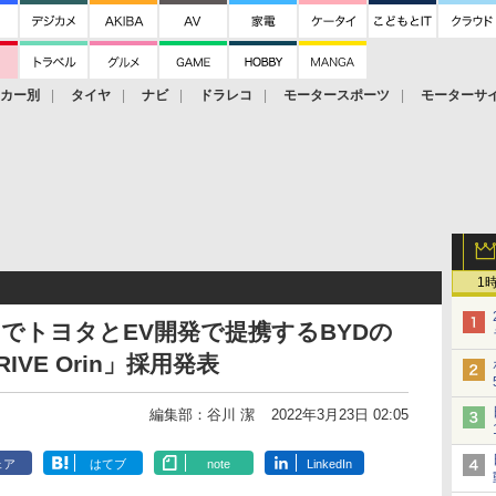
ーカー別
タイヤ
ナビ
ドラレコ
モータースポーツ
モーターサ
1
022」でトヨタとEV開発で提携するBYDの
VE Orin」採用発表
編集部：谷川 潔
2022年3月23日 02:05
ェア
はてブ
note
LinkedIn