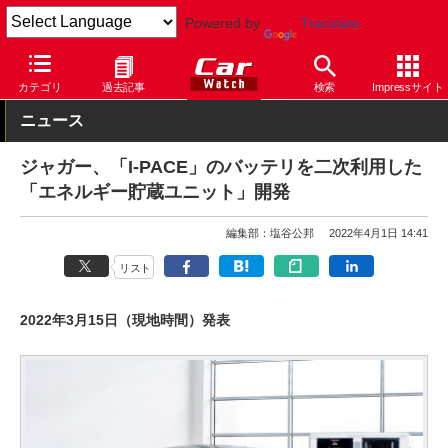
Powered by
Translate
Car Watch
自動車
ジャガー
その他
カテゴリ
過去記事
検索
Impressサイト
ニュース
ジャガー、「I-PACE」のバッテリを二次利用した
「エネルギー貯蔵ユニット」開発
編集部：塩谷公邦
2022年4月1日 14:41
リスト
2022年3月15日（現地時間）発表