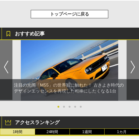
トップページに戻る
おすすめ記事
注目の光岡「M55」の世界観に触れた！ 古きよき時代の
デザインエッセンスを再現した相棒にしたくなる1台
●
●
●
●
●
アクセスランキング
1時間
24時間
1週間
1カ月