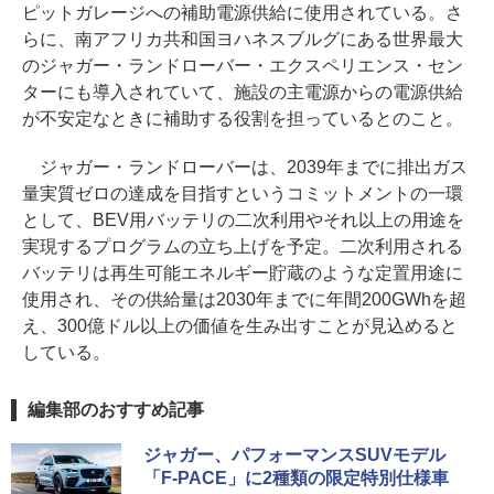
ピットガレージへの補助電源供給に使用されている。さ
らに、南アフリカ共和国ヨハネスブルグにある世界最大
のジャガー・ランドローバー・エクスペリエンス・セン
ターにも導入されていて、施設の主電源からの電源供給
が不安定なときに補助する役割を担っているとのこと。
ジャガー・ランドローバーは、2039年までに排出ガス
量実質ゼロの達成を目指すというコミットメントの一環
として、BEV用バッテリの二次利用やそれ以上の用途を
実現するプログラムの立ち上げを予定。二次利用される
バッテリは再生可能エネルギー貯蔵のような定置用途に
使用され、その供給量は2030年までに年間200GWhを超
え、300億ドル以上の価値を生み出すことが見込めると
している。
編集部のおすすめ記事
ジャガー、パフォーマンスSUVモデル
「F-PACE」に2種類の限定特別仕様車