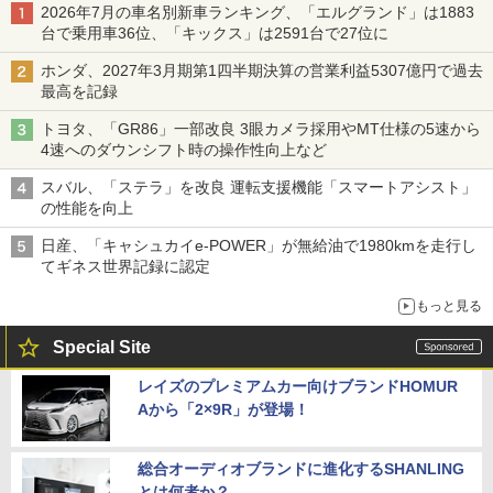
2026年7月の車名別新車ランキング、「エルグランド」は1883
台で乗用車36位、「キックス」は2591台で27位に
ホンダ、2027年3月期第1四半期決算の営業利益5307億円で過去
最高を記録
トヨタ、「GR86」一部改良 3眼カメラ採用やMT仕様の5速から
4速へのダウンシフト時の操作性向上など
スバル、「ステラ」を改良 運転支援機能「スマートアシスト」
の性能を向上
日産、「キャシュカイe-POWER」が無給油で1980kmを走行し
てギネス世界記録に認定
もっと見る
Special Site
レイズのプレミアムカー向けブランドHOMUR
Aから「2×9R」が登場！
総合オーディオブランドに進化するSHANLING
とは何者か？