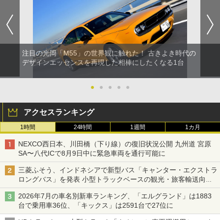
注目の光岡「M55」の世界観に触れた！ 古きよき時代の
デザインエッセンスを再現した相棒にしたくなる1台
●
●
●
●
●
アクセスランキング
1時間
24時間
1週間
1カ月
NEXCO西日本、川田橋（下り線）の復旧状況公開 九州道 宮原
SA〜八代ICで8月9日中に緊急車両を通行可能に
三菱ふそう、インドネシアで新型バス「キャンター・エクストラ
ロングバス」を発表 小型トラックベースの観光・旅客輸送向け
バス
2026年7月の車名別新車ランキング、「エルグランド」は1883
台で乗用車36位、「キックス」は2591台で27位に