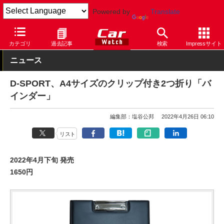
Powered by
Translate
Car Watch
カスタム
カー用品
その他
カテゴリ
過去記事
検索
Impressサイト
ニュース
D-SPORT、A4サイズのクリップ付き2つ折り「バ
インダー」
編集部：塩谷公邦
2022年4月26日 06:10
リスト
2022年4月下旬 発売
1650円