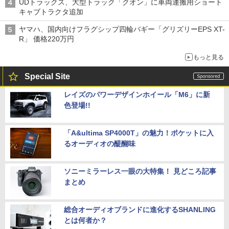
UDトラックス、大型トラック「クオン」に車両運搬用ショート
キャブトラクタ追加
ヤマハ、国内向けフラグシップ四輪バギー「グリズリーEPS XT-
R」 価格220万円
もっと見る
Special Site
レイズのパワーデザインホイール「M6」に新
色登場!!
「A&ultima SP4000T」の魅力！ポケットに入
るオーディオの醍醐味
ソニーミラーレス一眼の大特集！ 見どころ記事
まとめ
総合オーディオブランドに進化するSHANLING
とは何者か？