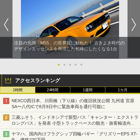
注目の光岡「M55」の世界観に触れた！ 古きよき時代の
デザインエッセンスを再現した相棒にしたくなる1台
●
●
●
●
●
アクセスランキング
1時間
24時間
1週間
1カ月
NEXCO西日本、川田橋（下り線）の復旧状況公開 九州道 宮原
SA〜八代ICで8月9日中に緊急車両を通行可能に
三菱ふそう、インドネシアで新型バス「キャンター・エクストラ
ロングバス」を発表 小型トラックベースの観光・旅客輸送向け
バス
ヤマハ、国内向けフラグシップ四輪バギー「グリズリーEPS XT-
R」 価格220万円