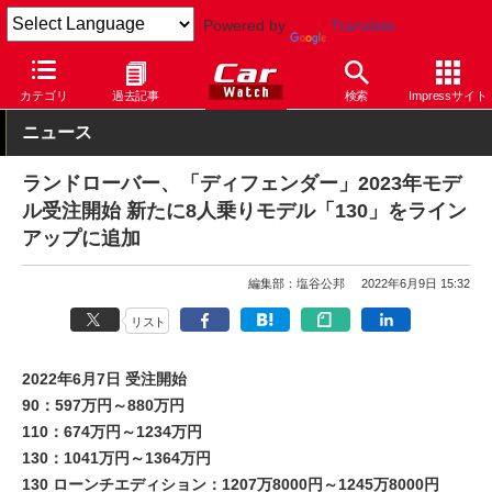
Powered by
Translate
Car Watch
自動車
ランドローバー
ディフェンダー
カテゴリ
過去記事
検索
Impressサイト
ニュース
ランドローバー、「ディフェンダー」2023年モデ
ル受注開始 新たに8人乗りモデル「130」をライン
アップに追加
編集部：塩谷公邦
2022年6月9日 15:32
リスト
2022年6月7日 受注開始
90：597万円～880万円
110：674万円～1234万円
130：1041万円～1364万円
130 ローンチエディション：1207万8000円～1245万8000円