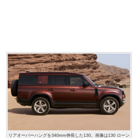
リアオーバーハングを340mm伸長した130。画像は130 ローン