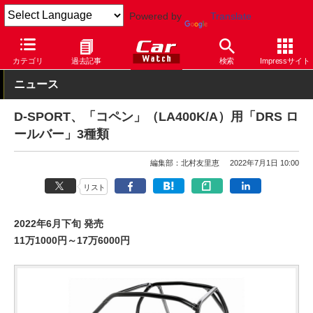
Powered by
Translate
Car Watch
自動車
ダイハツ
コペン
カテゴリ
過去記事
検索
Impressサイト
ニュース
D-SPORT、「コペン」（LA400K/A）用「DRS ロ
ールバー」3種類
編集部：北村友里恵
2022年7月1日 10:00
リスト
2022年6月下旬 発売
11万1000円～17万6000円