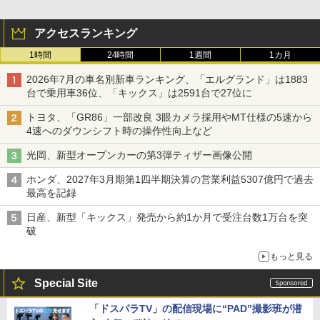
アクセスランキング
1時間
24時間
1週間
1カ月
2026年7月の車名別新車ランキング、「エルグランド」は1883
台で乗用車36位、「キックス」は2591台で27位に
トヨタ、「GR86」一部改良 3眼カメラ採用やMT仕様の5速から
4速へのダウンシフト時の操作性向上など
光岡、新型オープンカーの第3弾ティザー画像公開
ホンダ、2027年3月期第1四半期決算の営業利益5307億円で過去
最高を記録
日産、新型「キックス」発売から約1か月で受注台数1万台を突
破
もっと見る
Special Site
「ドスパラTV」の配信現場に“PAD”撮影班が潜