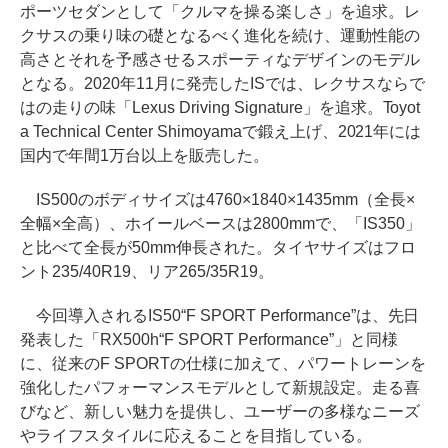
ポーツセダンとして「クルマを操る楽しさ」を追求。レ
クサスの乗り味の礎となるべく進化を続け、運動性能の
高さとそれを予感させるスポーティなデザインのモデル
となる。2020年11月に発売したISでは、レクサスならで
はの走りの味「Lexus Driving Signature」を追求。Toyot
a Technical Center Shimoyamaで鍛え上げ、2021年には
国内で年間1万台以上を販売した。
IS500のボディサイズは4760×1840×1435mm（全長×
全幅×全高）、ホイールベースは2800mmで、「IS350」
と比べて全長が50mm伸長された。タイヤサイズはフロ
ント235/40R19、リア265/35R19。
今回導入されるIS50“F SPORT Performance”は、先日
発表した「RX500h“F SPORT Performance”」と同様
に、従来のF SPORTの仕様に加えて、パワートレーンを
強化したパフォーマンスモデルとして新規設定。走る喜
びなど、新しい魅力を提供し、ユーザーの多様なニーズ
やライフスタイルに応えることを目指している。