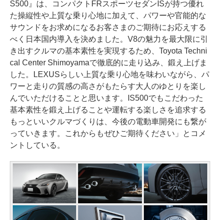
S500』は、コンパクトFRスポーツセダンISが持つ優れ
た操縦性や上質な乗り心地に加えて、パワーや官能的な
サウンドをお求めになるお客さまのご期待にお応えする
べく日本国内導入を決めました。V8の魅力を最大限に引
き出すクルマの基本素性を実現するため、Toyota Techni
cal Center Shimoyamaで徹底的に走り込み、鍛え上げま
した。LEXUSらしい上質な乗り心地を味わいながら、パ
ワーと走りの質感の高さがもたらす大人のゆとりを楽し
んでいただけることと思います。IS500でもこだわった
基本素性を鍛え上げることや運転する楽しさを追求する
もっといいクルマづくりは、今後の電動車開発にも繋が
っていきます。これからもぜひご期待ください」とコメ
ントしている。