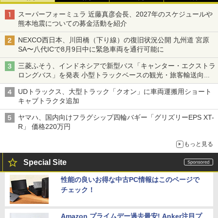
スーパーフォーミュラ 近藤真彦会長、2027年のスケジュールや
熊本地震についての募金活動を紹介
NEXCO西日本、川田橋（下り線）の復旧状況公開 九州道 宮原
SA〜八代ICで8月9日中に緊急車両を通行可能に
三菱ふそう、インドネシアで新型バス「キャンター・エクストラ
ロングバス」を発表 小型トラックベースの観光・旅客輸送向け
バス
UDトラックス、大型トラック「クオン」に車両運搬用ショート
キャブトラクタ追加
ヤマハ、国内向けフラグシップ四輪バギー「グリズリーEPS XT-
R」 価格220万円
もっと見る
Special Site
性能の良いお得な中古PC情報はこのページで
チェック！
Amazon プライムデー過去最安! Anker注目プ