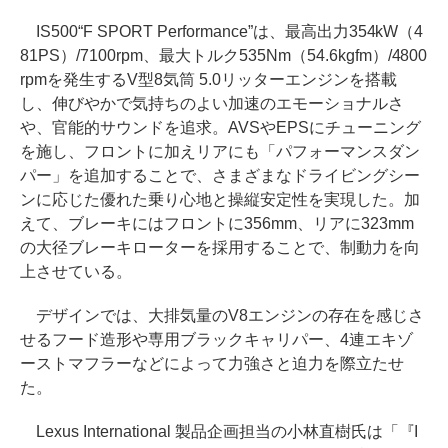
IS500“F SPORT Performance”は、最高出力354kW（4
81PS）/7100rpm、最大トルク535Nm（54.6kgfm）/4800
rpmを発生するV型8気筒 5.0リッターエンジンを搭載
し、伸びやかで気持ちのよい加速のエモーショナルさ
や、官能的サウンドを追求。AVSやEPSにチューニング
を施し、フロントに加えリアにも「パフォーマンスダン
パー」を追加することで、さまざまなドライビングシー
ンに応じた優れた乗り心地と操縦安定性を実現した。加
えて、ブレーキにはフロントに356mm、リアに323mm
の大径ブレーキローターを採用することで、制動力を向
上させている。
デザインでは、大排気量のV8エンジンの存在を感じさ
せるフード造形や専用ブラックキャリパー、4連エキゾ
ーストマフラーなどによって力強さと迫力を際立たせ
た。
Lexus International 製品企画担当の小林直樹氏は「『I