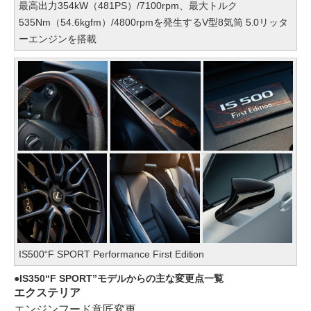
最高出力354kW（481PS）/7100rpm、最大トルク
535Nm（54.6kgfm）/4800rpmを発生するV型8気筒 5.0リッタ
ーエンジンを搭載
IS500“F SPORT Performance First Edition
IS350“F SPORT”モデルからの主な変更点一覧
エクステリア
エンジンフード意匠変更