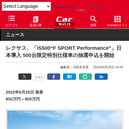
Powered by
Translate
Car Watch
自動車
レクサス
IS
カテゴリ
過去記事
検索
Impressサイト
ニュース
レクサス、「IS500“F SPORT Performance”」日
本導入 500台限定特別仕様車の抽選申込を開始
編集部：北村友里恵
2022年8月25日 14:44
リスト
2022年8月25日 発表
850万円～900万円