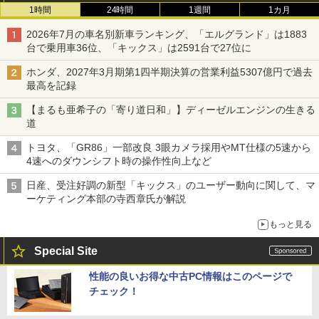
1時間
24時間
1週間
1カ月
2026年7月の車名別新車ランキング、「エルグランド」は1883
台で乗用車36位、「キックス」は2591台で27位に
ホンダ、2027年3月期第1四半期決算の営業利益5307億円で過去
最高を記録
【まるも亜希子の「寄り道日和」】ディーゼルエンジンの生きる
道
トヨタ、「GR86」一部改良 3眼カメラ採用やMT仕様の5速から
4速へのダウンシフト時の操作性向上など
日産、受注好調の新型「キックス」のユーザー動向に関して、マ
ーケティング本部の寺西章氏が解説
もっと見る
Special Site
性能の良いお得な中古PC情報はこのページで
チェック！