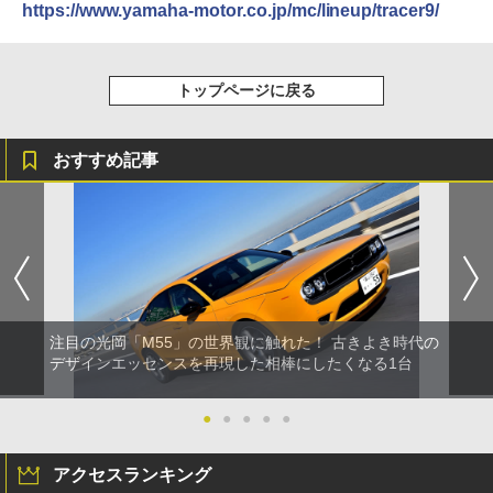
https://www.yamaha-motor.co.jp/mc/lineup/tracer9/
トップページに戻る
おすすめ記事
注目の光岡「M55」の世界観に触れた！ 古きよき時代の
デザインエッセンスを再現した相棒にしたくなる1台
●
●
●
●
●
アクセスランキング