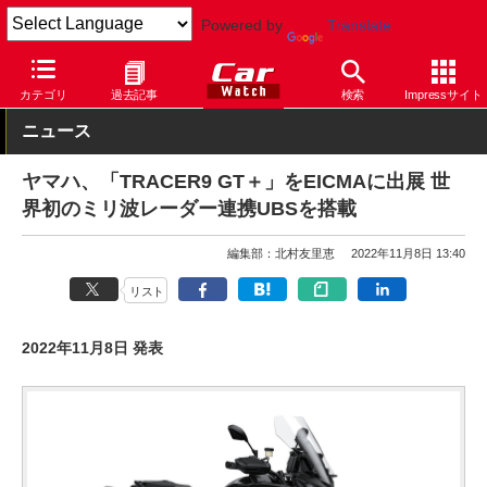
Powered by
Translate
Car Watch
モーターサイクル
ヤマハ
カテゴリ
過去記事
検索
Impressサイト
ニュース
ヤマハ、「TRACER9 GT＋」をEICMAに出展 世
界初のミリ波レーダー連携UBSを搭載
編集部：北村友里恵
2022年11月8日 13:40
リスト
2022年11月8日 発表