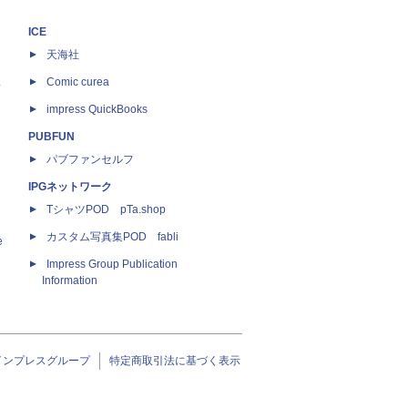
ICE
天海社
ス
Comic curea
impress QuickBooks
PUBFUN
パブファンセルフ
IPGネットワーク
TシャツPOD pTa.shop
カスタム写真集POD fabli
e
Impress Group Publication
Information
インプレスグループ
特定商取引法に基づく表示