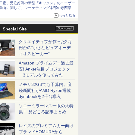
日産、受注好調の新型「キックス」のユーザー
動向に関して、マーケティング本部の寺西章氏
が解説
もっと見る
Special Site
クリエイティブが作った2万
円台の“小さなピュアオーデ
ィオスピーカー”
Amazon プライムデー過去最
安! Anker注目プロジェクタ
ー3モデルを使ってみた
メモリ32GBでも予算内。産
経新聞社がAMD Ryzen搭載
dynabookを2千台導入
ソニーミラーレス一眼の大特
集！ 見どころ記事まとめ
レイズのプレミアムカー向け
ブランドHOMURAから