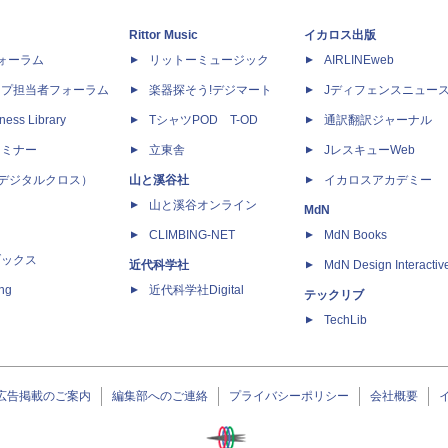
Rittor Music
イカロス出版
dフォーラム
リットーミュージック
AIRLINEweb
ップ担当者フォーラム
楽器探そう!デジマート
Jディフェンスニュー
ness Library
TシャツPOD T-OD
通訳翻訳ジャーナル
セミナー
立東舎
JレスキューWeb
 X（デジタルクロス）
山と溪谷社
イカロスアカデミー
山と溪谷オンライン
MdN
CLIMBING-NET
MdN Books
ブックス
近代科学社
MdN Design Interactiv
ing
近代科学社Digital
テックリブ
TechLib
広告掲載のご案内
編集部へのご連絡
プライバシーポリシー
会社概要