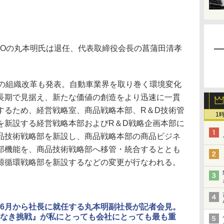
Oの丸本明氏は退任、代表取締役会長の菖蒲田清孝
の組織改革も発表。自動車業界を取り巻く環境変化
長期で見据え、新たな価値の創造をより迅速に一貫
するため、経営戦略室、商品戦略本部、R＆D技術管
1
を新設する経営戦略本部およびR＆D戦略企画本部に
品技術戦略部を新設し、商品戦略本部の商品ビジネ
部機能を、商品技術戦略部へ移管・統合するととも
源循環戦略部を新設するなどの変更が行なわれる。
6月から社長に就任する丸本明副社長が記者会見。
なき挑戦』が私にとっても会社にとっても最も重