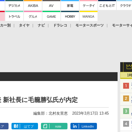
ーカー別
タイヤ
ナビ
ドラレコ
モータースポーツ
モーターサ
1
 新社長に毛籠勝弘氏が内定
編集部：北村友里恵
2023年3月17日 13:45
ェア
はてブ
note
LinkedIn