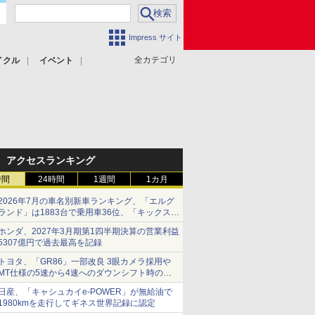
Impress サイト
全カテゴリ
イクル
イベント
アクセスランキング
時間
24時間
1週間
1カ月
2026年7月の車名別新車ランキング、「エルグ
ランド」は1883台で乗用車36位、「キックス」
は2591台で27位に
ホンダ、2027年3月期第1四半期決算の営業利益
5307億円で過去最高を記録
トヨタ、「GR86」一部改良 3眼カメラ採用や
MT仕様の5速から4速へのダウンシフト時の操
作性向上など
日産、「キャシュカイe-POWER」が無給油で
1980kmを走行してギネス世界記録に認定