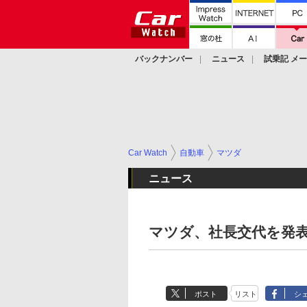
バックナンバー
ニュース
試乗記 メ
カスタム
Car Watch
自動車
マツダ
ニュース
マツダ、社長交代を発表
ポスト
リスト
シ