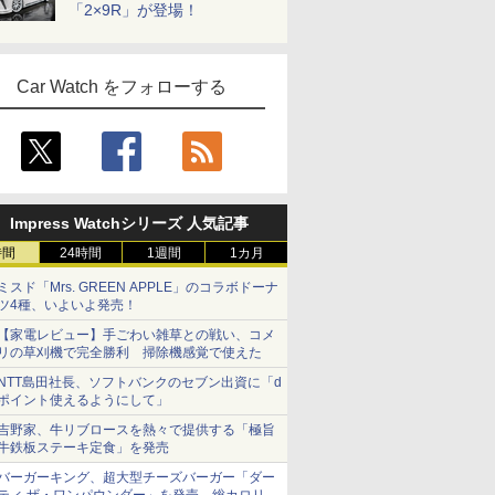
「2×9R」が登場！
Car Watch をフォローする
Impress Watchシリーズ 人気記事
時間
24時間
1週間
1カ月
ミスド「Mrs. GREEN APPLE」のコラボドーナ
ツ4種、いよいよ発売！
【家電レビュー】手ごわい雑草との戦い、コメ
リの草刈機で完全勝利 掃除機感覚で使えた
NTT島田社長、ソフトバンクのセブン出資に「d
ポイント使えるようにして」
吉野家、牛リブロースを熱々で提供する「極旨
牛鉄板ステーキ定食」を発売
バーガーキング、超大型チーズバーガー「ダー