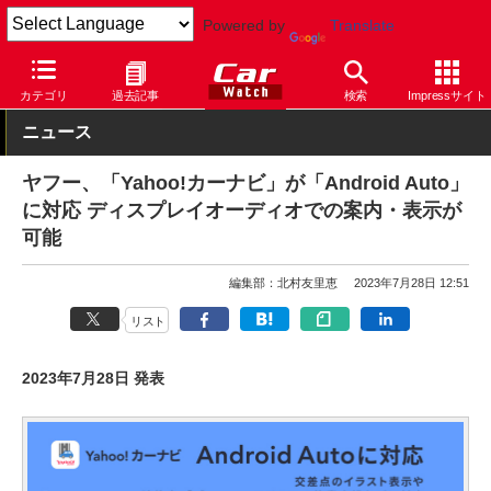
Powered by
Translate
Car Watch
自動車
カテゴリ
過去記事
検索
Impressサイト
ニュース
ヤフー、「Yahoo!カーナビ」が「Android Auto」
に対応 ディスプレイオーディオでの案内・表示が
可能
編集部：北村友里恵
2023年7月28日 12:51
リスト
2023年7月28日 発表