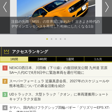
注目の光岡「M55」の世界観に触れた！ 古きよき時代の
デザインエッセンスを再現した相棒にしたくなる1台
●
●
●
●
●
アクセスランキング
1時間
24時間
1週間
1カ月
NEXCO西日本、川田橋（下り線）の復旧状況公開 九州道 宮原
SA〜八代ICで8月9日中に緊急車両を通行可能に
スーパーフォーミュラ 近藤真彦会長、2027年のスケジュールや
熊本地震についての募金活動を紹介
UDトラックス、大型トラック「クオン」に車両運搬用ショート
キャブトラクタ追加
ヤマハ、国内向けフラグシップ四輪バギー「グリズリーEPS XT-