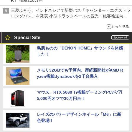
R」 価格220万円
三菱ふそう、インドネシアで新型バス「キャンター・エクストラ
ロングバス」を発表 小型トラックベースの観光・旅客輸送向け
バス
もっと見る
Special Site
鳥肌ものの「DENON HOME」サウンドを体感
した！
メモリ32GBでも予算内。産経新聞社がAMD R
yzen搭載dynabookを2千台導入
マウス、RTX 5060 Ti搭載ゲーミングPCが7万
5,000円オフで30万円台！
レイズのパワーデザインホイール「M6」に新
色登場!!