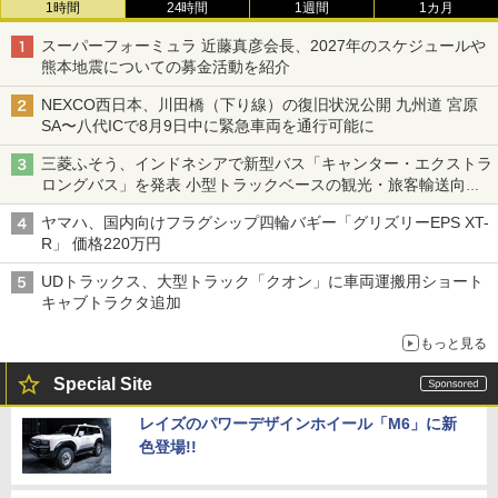
1時間
24時間
1週間
1カ月
スーパーフォーミュラ 近藤真彦会長、2027年のスケジュールや
熊本地震についての募金活動を紹介
NEXCO西日本、川田橋（下り線）の復旧状況公開 九州道 宮原
SA〜八代ICで8月9日中に緊急車両を通行可能に
三菱ふそう、インドネシアで新型バス「キャンター・エクストラ
ロングバス」を発表 小型トラックベースの観光・旅客輸送向け
バス
ヤマハ、国内向けフラグシップ四輪バギー「グリズリーEPS XT-
R」 価格220万円
UDトラックス、大型トラック「クオン」に車両運搬用ショート
キャブトラクタ追加
もっと見る
Special Site
レイズのパワーデザインホイール「M6」に新
色登場!!