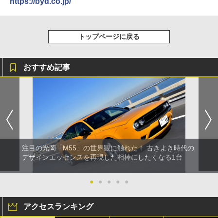
https://byd.co.jp/
トップページに戻る
おすすめ記事
注目の光岡「M55」の世界観に触れた！ 古きよき時代の
デザインエッセンスを再現した相棒にしたくなる1台
●
●
●
●
●
アクセスランキング