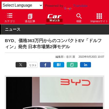
Powered by
Translate
Car Watch
自動車
BYD
カテゴリ
過去記事
検索
Impressサイト
ニュース
BYD、価格363万円からのコンパクトEV「ドルフ
ィン」発売 日本市場第2弾モデル
編集部：谷川 潔
2023年9月20日 10:07
リスト