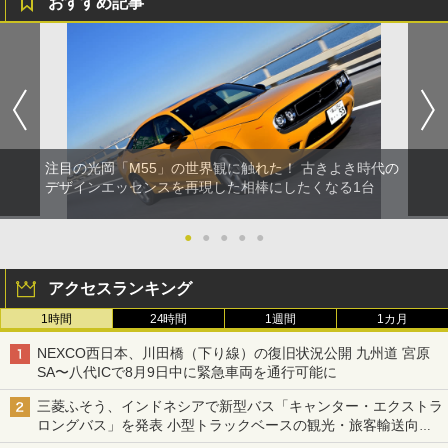
おすすめ記事
注目の光岡「M55」の世界観に触れた！ 古きよき時代の
デザインエッセンスを再現した相棒にしたくなる1台
●
●
●
●
●
アクセスランキング
1時間
24時間
1週間
1カ月
NEXCO西日本、川田橋（下り線）の復旧状況公開 九州道 宮原
SA〜八代ICで8月9日中に緊急車両を通行可能に
三菱ふそう、インドネシアで新型バス「キャンター・エクストラ
ロングバス」を発表 小型トラックベースの観光・旅客輸送向け
バス