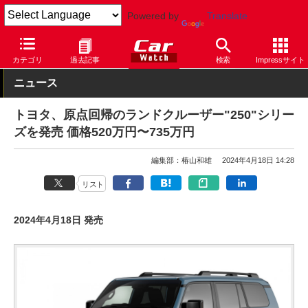
Powered by
Translate
Car Watch
自動車
トヨタ
ランドクルーザー
カテゴリ
過去記事
検索
Impressサイト
ニュース
トヨタ、原点回帰のランドクルーザー"250"シリー
ズを発売 価格520万円〜735万円
編集部：椿山和雄
2024年4月18日 14:28
リスト
2024年4月18日 発売